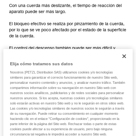
autónoma.
Con una cuerda más deslizante, el tiempo de reacción del
Damos ejemplos de técnicas relacionadas con
aparato puede ser más largo.
su actividad. Pueden existir otras que no
describimos aquí.
El bloqueo efectivo se realiza por pinzamiento de la cuerda,
por lo que se ve poco afectado por el estado de la superficie
de la cuerda.
El control del descenso también puede ser más difícil y
menos fluido.
Elija cómo tratamos sus datos
En los aparatos de frenado sin bloqueo como el REVERSO,
Nosotros [PETZL Distribution SAS) utilizamos cookies y/o tecnologías
PIRANA o SIMPLE, habrá que apretar mucho más la cuerda
similares para garantizar el correcto funcionamiento de nuestro Sitio web,
con la mano y contar menos con la ayuda del aparato para
personalizar nuestro contenido y anuncios, y analizar nuestro tráfico. También
ralentizar el descenso o detener la caída. Una mala elección
compartimos información sobre su navegación en nuestro Sitio web con
nuestros socios analíticos, publicitarios y de redes sociales para personalizar
del diámetro de cuerda, una mala instalación en el aparato o
nuestros anuncios. Si los acepta, nuestras cookies y/o tecnologías similares
simplemente la falta de atención podrán ser críticos, más
solo estarán activas en nuestro Sitio web y no le seguirán en otros sitios web.
rápidamente, con una cuerda nueva.
Las cookies y/o tecnologías similares de nuestros socios le seguirán a través
de su navegación. Puede retirar su consentimiento en cualquier momento
haciendo clic en el enlace "Configuración de cookies", proporcionado en la
parte inferior de la página del Sitio web. Rechazar todas o parte de estas
cookies puede afectar a su experiencia de usuario, pero bajo ninguna
circunstancia tal negativa le impedirá acceder a nuestro Sitio web.