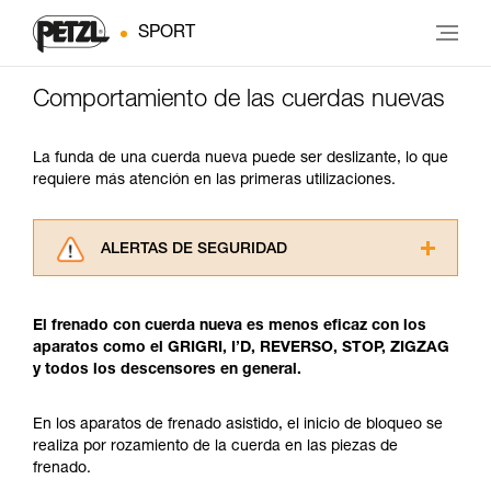
SPORT
Comportamiento de las cuerdas nuevas
La funda de una cuerda nueva puede ser deslizante, lo que
requiere más atención en las primeras utilizaciones.
ALERTAS DE SEGURIDAD
Lea atentamente las fichas técnicas de los
productos utilizados en este consejo antes de
El frenado con cuerda nueva es menos eficaz con los
consultarlo. Usted debe comprender la
aparatos como el GRIGRI, I’D, REVERSO, STOP, ZIGZAG
información de la ficha técnica para poder
y todos los descensores en general.
comprender este complemento informativo.
Dominar estas técnicas requiere una formación
y un entrenamiento específico. Confirme a
En los aparatos de frenado asistido, el inicio de bloqueo se
través de un profesional su capacidad para
realiza por rozamiento de la cuerda en las piezas de
ejecutar estas técnicas, solo y con total
frenado.
seguridad, antes de ejecutarlas de forma