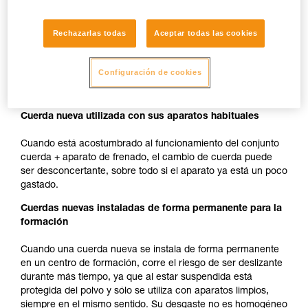
Observación:
Rechazarlas todas
Aceptar todas las cookies
La eficacia de bloqueo de los aparatos con leva
«dentada» como el ASAP, MICRO TRAXION,
Configuración de cookies
ASCENSION, BASIC y PRO TRAXION es idéntica con
cuerda nueva o usada.
Cuerda nueva utilizada con sus aparatos habituales
Cuando está acostumbrado al funcionamiento del conjunto
cuerda + aparato de frenado, el cambio de cuerda puede
ser desconcertante, sobre todo si el aparato ya está un poco
gastado.
Cuerdas nuevas instaladas de forma permanente para la
formación
Cuando una cuerda nueva se instala de forma permanente
en un centro de formación, corre el riesgo de ser deslizante
durante más tiempo, ya que al estar suspendida está
protegida del polvo y sólo se utiliza con aparatos limpios,
siempre en el mismo sentido. Su desgaste no es homogéneo