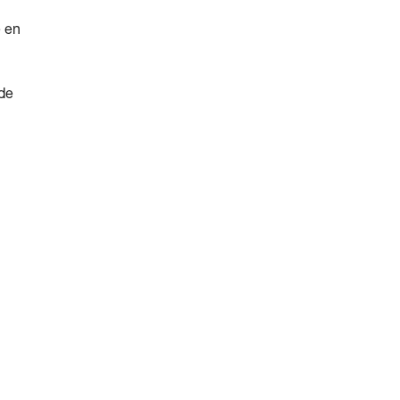
e en
 de