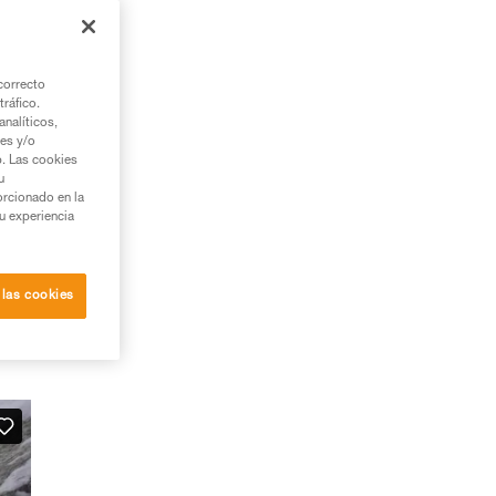
correcto
tráfico.
nalíticos,
ies y/o
b. Las cookies
u
orcionado en la
su experiencia
 las cookies