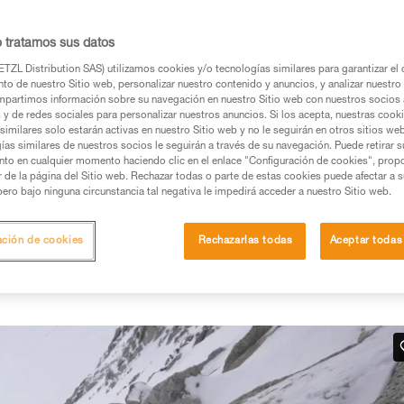
o tratamos sus datos
TZL Distribution SAS) utilizamos cookies y/o tecnologías similares para garantizar el 
to de nuestro Sitio web, personalizar nuestro contenido y anuncios, y analizar nuestro 
partimos información sobre su navegación en nuestro Sitio web con nuestros socios a
os productos utilizados en este consejo antes de
s y de redes sociales para personalizar nuestros anuncios. Si los acepta, nuestras cook
similares solo estarán activas en nuestro Sitio web y no le seguirán en otros sitios we
ormación de la ficha técnica para poder comprender
ías similares de nuestros socios le seguirán a través de su navegación. Puede retirar s
nto en cualquier momento haciendo clic en el enlace "Configuración de cookies", prop
or de la página del Sitio web. Rechazar todas o parte de estas cookies puede afectar a 
mación y un entrenamiento específico. Confirme a
pero bajo ninguna circunstancia tal negativa le impedirá acceder a nuestro Sitio web.
ejecutar estas técnicas, solo y con total seguridad,
ación de cookies
Rechazarlas todas
Aceptar todas
con su actividad. Pueden existir otras que no