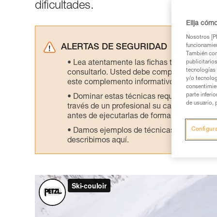
dificultades.
Elija cóm
Nosotros [PE
funcionamien
ALERTAS DE SEGURIDAD
También com
Lea atentamente las fichas técnicas de l
publicitario
tecnologías 
consultarlo. Usted debe comprender la inf
y/o tecnolog
este complemento informativo.
consentimie
parte inferi
Dominar estas técnicas requiere una for
de usuario, 
través de un profesional su capacidad para 
antes de ejecutarlas de forma autónoma.
Configur
Damos ejemplos de técnicas relacionadas 
describimos aquí.