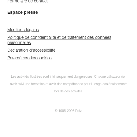
Formulaire de contact
Espace presse
Mentions légales
Politique de confidentialité et de traitement des données
personnelles
Déclaration d'accessibilité
Paramètres des cookies
Abonnez-vous à la
Les activités illustrées sont intrinsèquement dangereuses. Chaque utilisateur doit
newsletter
avoir suivi une formation et avoir des compétences pour l’usage des équipements
et restez connecté à notre
lors de ces activités.
actualité !
© 1995-2026 Petzl
FERMER