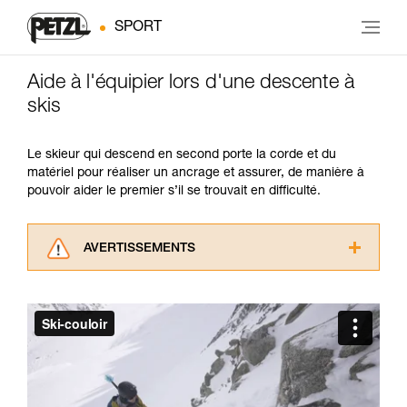
SPORT
Aide à l'équipier lors d'une descente à
skis
Le skieur qui descend en second porte la corde et du
matériel pour réaliser un ancrage et assurer, de manière à
pouvoir aider le premier s’il se trouvait en difficulté.
AVERTISSEMENTS
Lisez attentivement les notices techniques des
produits utilisés dans ce conseil avant de le
consulter. Vous devez avoir compris les
informations de la notice technique pour
pouvoir comprendre ce complément
d’informations.
Maîtriser ces techniques nécessite une