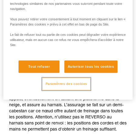
Assurage sur ancrage réalisé dans la
technologies similaires de nos partenaires vous suivront pendant toute votre
neige
navigation.
Vous pouvez retirer votre consentement à tout moment en cliquant sur le lien «
Paramètres des cookies » prévu à cet effet en bas de page du Site.
Si aucun ancrage naturel n'est disponible (becquet, arbre...),
réalisez un corps-mort sur votre piolet. Une fois longé vous
Le fait de refuser tout ou partie de ces cookies peut dégrader votre expérience
pouvez lancer la corde avec un mousqueton pour que le
utilisateur, mais en aucun cas ce refus ne vous empêchera d’accéder à notre
premier se connecte facilement.
Site.
N'assurez pas directement sur un ancrage dont la
résistance est incertaine.
Tout refuser
Autoriser tous les cookies
L'assureur est longé sur l'ancrage et reste bien en tension
Paramètres des cookies
pour limiter la possibilité de chocs (pensez à la CONNECT
ADJUST pour cet usage). L'assureur est bien calé sur ses
appuis, éventuellement en taillant une plateforme dans la
neige, et assure au harnais. L’assurage se fait sur un demi-
cabestan car ce nœud offre autant de freinage dans toutes
les positions. Attention, n’utilisez pas le REVERSO au
harnais sans point de renvoi : les positions des cordes et des
mains ne permettent pas d'obtenir un freinage suffisant.