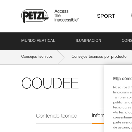
SPORT
MUNDO VERTICAL
ILUMINACIÓN
CONS
Consejos técnicos
Consejos técnicos por producto
Elija cóm
COUDEE
Nosotros [PE
funcionamien
También com
publicitario
tecnologías 
y/o tecnolog
Información técni
Contenido técnico
consentimie
parte inferi
de usuario, 