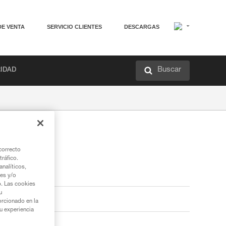
DE VENTA
SERVICIO CLIENTES
DESCARGAS
Buscar
RIDAD
correcto
tráfico.
nalíticos,
ies y/o
b. Las cookies
u
orcionado en la
su experiencia