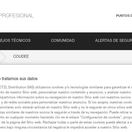
PROFESIONAL
PUNTOS 
EJOS TÉCNICOS
COMUNIDAD
ALERTAS DE SEGU
COUDEE
o tratamos sus datos
TZL Distribution SAS) utilizamos cookies y/o tecnologías similares para garantizar el 
to de nuestro Sitio web, personalizar nuestro contenido y anuncios, y analizar nuestro 
partimos información sobre su navegación en nuestro Sitio web con nuestros socios a
s y de redes sociales para personalizar nuestros anuncios. Si los acepta, nuestras cook
similares solo estarán activas en nuestro Sitio web y no le seguirán en otros sitios we
ías similares de nuestros socios le seguirán a través de su navegación. Puede retirar s
ca
nto en cualquier momento haciendo clic en el enlace "Configuración de cookies", prop
or de la página del Sitio web. Rechazar todas o parte de estas cookies puede afectar a 
pero bajo ninguna circunstancia tal negativa le impedirá acceder a nuestro Sitio web.