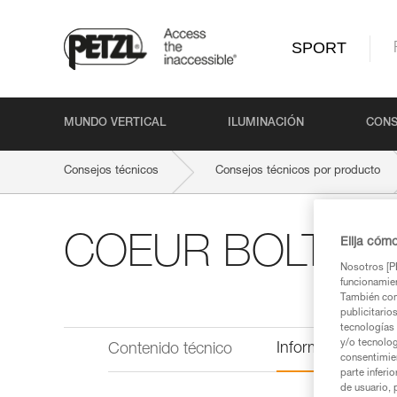
SPORT
MUNDO VERTICAL
ILUMINACIÓN
CONS
Consejos técnicos
Consejos técnicos por producto
COEUR BOLT ST
Elija cóm
Nosotros [PE
funcionamien
También com
publicitario
tecnologías 
y/o tecnolog
Información técni
Contenido técnico
consentimie
parte inferi
de usuario, 