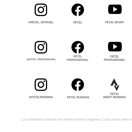
Las actividades ilustradas son intrínsecamente peligrosas. Cada usuario debe ha