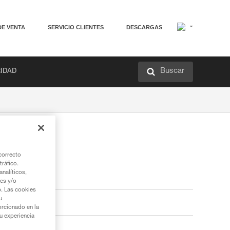
DE VENTA
SERVICIO CLIENTES
DESCARGAS
Buscar
RIDAD
correcto
tráfico.
nalíticos,
ies y/o
b. Las cookies
u
orcionado en la
su experiencia