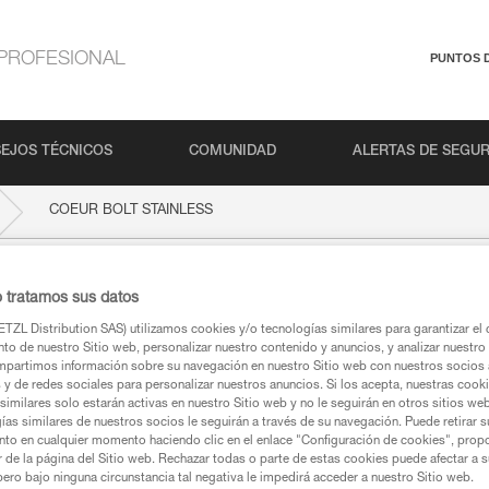
PROFESIONAL
PUNTOS 
EJOS TÉCNICOS
COMUNIDAD
ALERTAS DE SEGU
COEUR BOLT STAINLESS
AINLESS
o tratamos sus datos
TZL Distribution SAS) utilizamos cookies y/o tecnologías similares para garantizar el 
to de nuestro Sitio web, personalizar nuestro contenido y anuncios, y analizar nuestro 
partimos información sobre su navegación en nuestro Sitio web con nuestros socios a
s y de redes sociales para personalizar nuestros anuncios. Si los acepta, nuestras cook
similares solo estarán activas en nuestro Sitio web y no le seguirán en otros sitios we
ías similares de nuestros socios le seguirán a través de su navegación. Puede retirar s
ca
nto en cualquier momento haciendo clic en el enlace "Configuración de cookies", prop
or de la página del Sitio web. Rechazar todas o parte de estas cookies puede afectar a 
pero bajo ninguna circunstancia tal negativa le impedirá acceder a nuestro Sitio web.