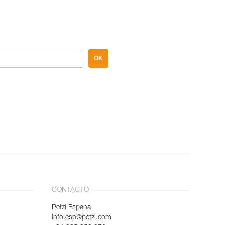
OK
CONTACTO
Petzl Espana
info.esp@petzl.com