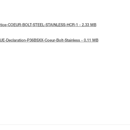
l-notice-COEUR-BOLT-STEEL-STAINLESS-HCR-1 - 2.33 MB
 UE-Declaration-P36BSXX-Coeur-Bolt-Stainless - 0.11 MB