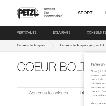
SPORT
VERTICALITÉ
ECLAIRAGE
CONSEILS T
Conseils techniques
Conseils techniques par produit
COEUR BOLT ST
Faites un
Nous (PETZL 
assurer du b
notre trafic
partenaires 
vous les acc
pas sur d’au
Informations 
Contenus techniques
toute votre 
Vous pouvez 