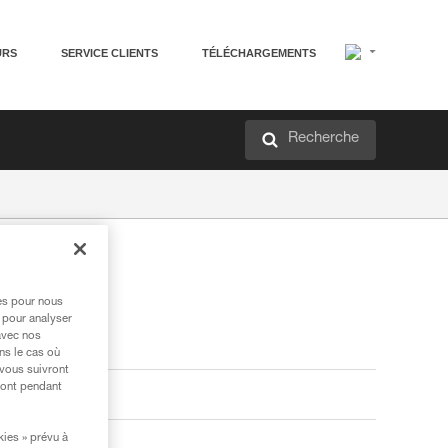
URS
SERVICE CLIENTS
TÉLÉCHARGEMENTS
Recherche
res pour nous
 pour analyser
avec nos
ns le cas où
 vous suivront
ront pendant
kies » prévu à