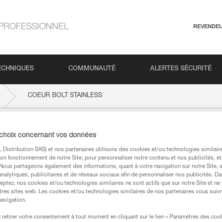
PROFESSIONNEL
REVENDE
ECHNIQUES
COMMUNAUTÉ
ALERTES SÉCURITÉ
COEUR BOLT STAINLESS
AINLESS
 choix concernant vos données
Distribution SAS) et nos partenaires utilisons des cookies et/ou technologies similai
on fonctionnement de notre Site, pour personnaliser notre contenu et nos publicités, et
. Nous partageons également des informations, quant à votre navigation sur notre Site, 
analytiques, publicitaires et de réseaux sociaux afin de personnaliser nos publicités. Da
eptez, nos cookies et/ou technologies similaires ne sont actifs que sur notre Site et ne
tres sites web. Les cookies et/ou technologies similaires de nos partenaires vous suiv
techniques
navigation.
retirer votre consentement à tout moment en cliquant sur le lien « Paramètres des coo