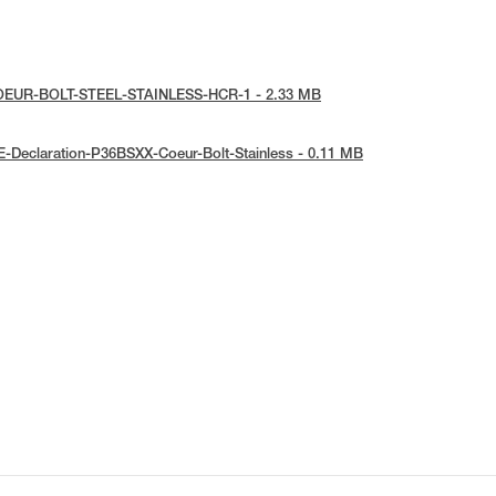
ce-COEUR-BOLT-STEEL-STAINLESS-HCR-1 - 2.33 MB
UE-Declaration-P36BSXX-Coeur-Bolt-Stainless - 0.11 MB