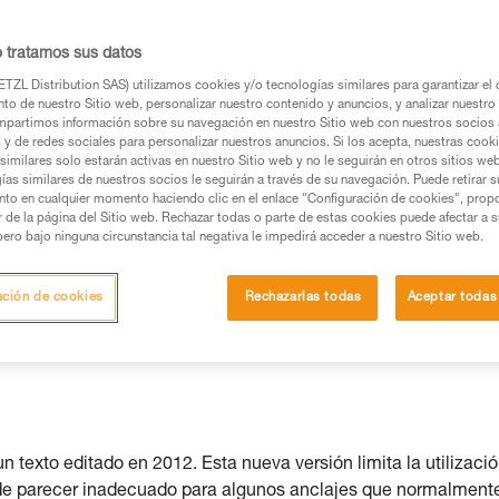
s posible.
o tratamos sus datos
TZL Distribution SAS) utilizamos cookies y/o tecnologías similares para garantizar el 
to de nuestro Sitio web, personalizar nuestro contenido y anuncios, y analizar nuestro 
partimos información sobre su navegación en nuestro Sitio web con nuestros socios a
os productos utilizados en este consejo antes de
s y de redes sociales para personalizar nuestros anuncios. Si los acepta, nuestras cook
similares solo estarán activas en nuestro Sitio web y no le seguirán en otros sitios we
ormación de la ficha técnica para poder comprender
ías similares de nuestros socios le seguirán a través de su navegación. Puede retirar s
nto en cualquier momento haciendo clic en el enlace "Configuración de cookies", prop
or de la página del Sitio web. Rechazar todas o parte de estas cookies puede afectar a 
mación y un entrenamiento específico. Confirme a
pero bajo ninguna circunstancia tal negativa le impedirá acceder a nuestro Sitio web.
ejecutar estas técnicas, solo y con total seguridad,
ación de cookies
Rechazarlas todas
Aceptar todas
con su actividad. Pueden existir otras que no
texto editado en 2012. Esta nueva versión limita la utilizaci
ede parecer inadecuado para algunos anclajes que normalment