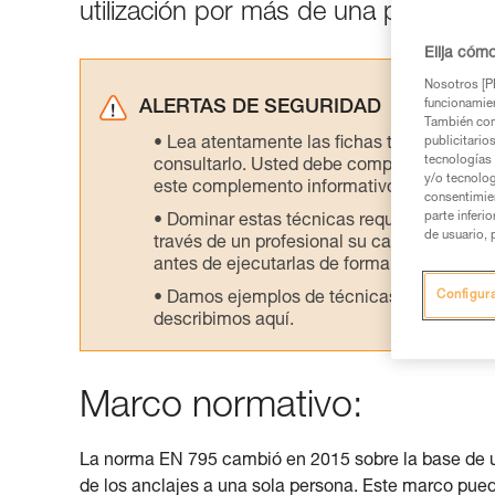
utilización por más de una persona e
Elija cóm
Nosotros [PE
funcionamien
ALERTAS DE SEGURIDAD
También com
Lea atentamente las fichas técnicas de l
publicitario
tecnologías 
consultarlo. Usted debe comprender la inf
y/o tecnolog
este complemento informativo.
consentimie
parte inferi
Dominar estas técnicas requiere una for
de usuario, 
través de un profesional su capacidad para 
antes de ejecutarlas de forma autónoma.
Configur
Damos ejemplos de técnicas relacionadas 
describimos aquí.
Marco normativo:
La norma EN 795 cambió en 2015 sobre la base de un 
de los anclajes a una sola persona. Este marco pu