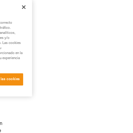
correcto
tráfico.
nalíticos,
ies y/o
b. Las cookies
u
orcionado en la
su experiencia
 las cookies
ón
e