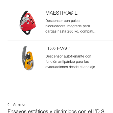
con cuerdas de 10,5 a 11,5 mm
MAESTRO® L
Descensor con polea
bloqueadora integrada para
cargas hasta 280 kg, compatible
con cuerdas de 12,5 a 13 mm
I’D® EVAC
Descensor autofrenante con
función antipánico para las
evacuaciones desde el anclaje
Anterior
Ensayos estáticos y dinámicos con el I’D S