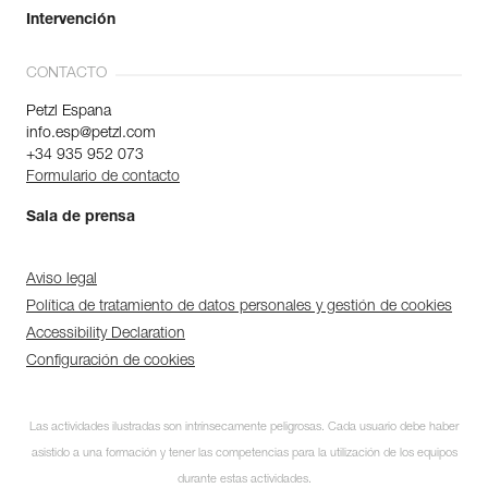
Intervención
CONTACTO
Petzl Espana
info.esp@petzl.com
+34 935 952 073
Formulario de contacto
Sala de prensa
Aviso legal
Política de tratamiento de datos personales y gestión de cookies
Accessibility Declaration
Configuración de cookies
Las actividades ilustradas son intrínsecamente peligrosas. Cada usuario debe haber
asistido a una formación y tener las competencias para la utilización de los equipos
durante estas actividades.