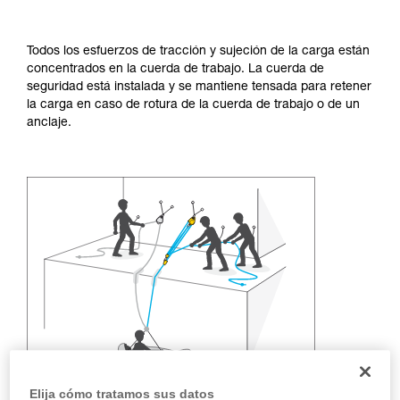
y un entrenamiento específico. Confirme a
través de un profesional su capacidad para
ejecutar estas técnicas, solo y con total
Todos los esfuerzos de tracción y sujeción de la carga están
seguridad, antes de ejecutarlas de forma
concentrados en la cuerda de trabajo. La cuerda de
autónoma.
seguridad está instalada y se mantiene tensada para retener
Damos ejemplos de técnicas relacionadas con
la carga en caso de rotura de la cuerda de trabajo o de un
su actividad. Pueden existir otras que no
anclaje.
describimos aquí.
Elija cómo tratamos sus datos