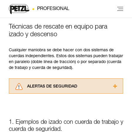
PROFESIONAL
Técnicas de rescate en equipo para
izado y descenso
Cualquier maniobra se debe hacer con dos sistemas de
cuerdas independientes. Estos dos sistemas pueden trabajar
en paralelo (doble línea de tracción) o por separado (cuerda
de trabajo y cuerda de seguridad).
ALERTAS DE SEGURIDAD
Lea atentamente las fichas técnicas de los
productos utilizados en este consejo antes de
consultarlo. Usted debe comprender la
información de la ficha técnica para poder
comprender este complemento informativo.
1. Ejemplos de izado con cuerda de trabajo y
Dominar estas técnicas requiere una formación
cuerda de seguridad.