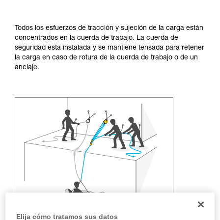
y un entrenamiento específico. Confirme a
través de un profesional su capacidad para
ejecutar estas técnicas, solo y con total
Todos los esfuerzos de tracción y sujeción de la carga están
seguridad, antes de ejecutarlas de forma
concentrados en la cuerda de trabajo. La cuerda de
autónoma.
seguridad está instalada y se mantiene tensada para retener
Damos ejemplos de técnicas relacionadas con
la carga en caso de rotura de la cuerda de trabajo o de un
su actividad. Pueden existir otras que no
anclaje.
describimos aquí.
Elija cómo tratamos sus datos