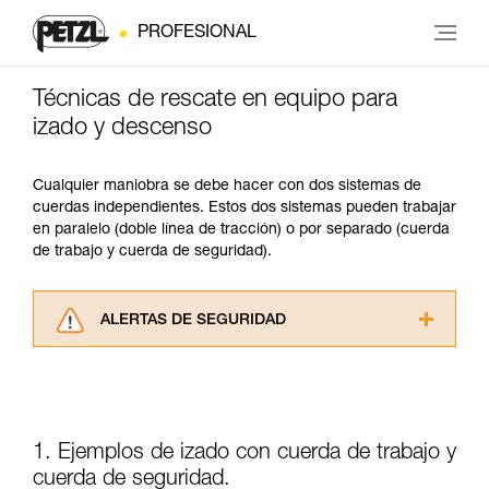
PROFESIONAL
Técnicas de rescate en equipo para
izado y descenso
Cualquier maniobra se debe hacer con dos sistemas de
cuerdas independientes. Estos dos sistemas pueden trabajar
en paralelo (doble línea de tracción) o por separado (cuerda
de trabajo y cuerda de seguridad).
ALERTAS DE SEGURIDAD
Lea atentamente las fichas técnicas de los
productos utilizados en este consejo antes de
consultarlo. Usted debe comprender la
información de la ficha técnica para poder
comprender este complemento informativo.
1. Ejemplos de izado con cuerda de trabajo y
Dominar estas técnicas requiere una formación
cuerda de seguridad.