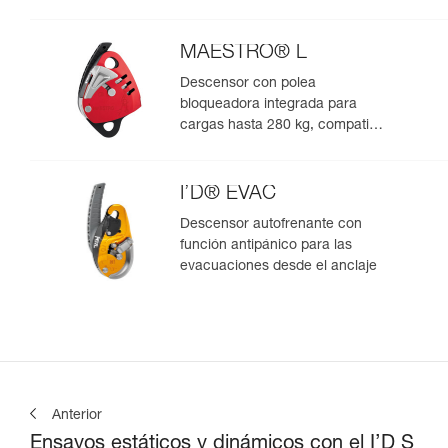
con cuerdas de 10,5 a 11,5 mm
MAESTRO® L
Descensor con polea
bloqueadora integrada para
cargas hasta 280 kg, compatible
con cuerdas de 12,5 a 13 mm
I’D® EVAC
Descensor autofrenante con
función antipánico para las
evacuaciones desde el anclaje
Anterior
Ensayos estáticos y dinámicos con el I’D S