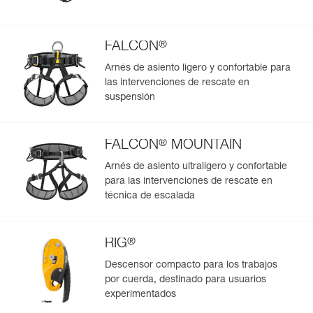
- Lona de TPU (sin PVC) de alta resistencia en las zonas
más expuestas para una utilización de regular a intensiva.
Resiste a los rayos del sol (no se decolora), al aceite, a las
grasas y a las altas y bajas temperaturas. No contiene
®
FALCON
cloro (sin olor).
Arnés de asiento ligero y confortable para
- Tejido reforzado en las zonas menos expuestas para un
las intervenciones de rescate en
mejor compromiso entre peso y rigidez.
suspensión
- Fondo soldado para una mejor resistencia a la abrasión
y a los desgarros.
Disponible en dos colores (amarillo/negro o negro).
®
FALCON
MOUNTAIN
Arnés de asiento ultraligero y confortable
para las intervenciones de rescate en
técnica de escalada
®
RIG
Descensor compacto para los trabajos
por cuerda, destinado para usuarios
experimentados