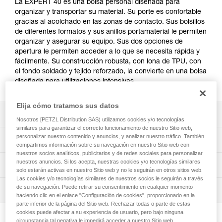
La EXPERT 40 es una bolsa personal diseñada para
organizar y transportar su material. Su porte es confortable
gracias al acolchado en las zonas de contacto. Sus bolsillos
de diferentes formatos y sus anillos portamaterial le permiten
organizar y asegurar su equipo. Sus dos opciones de
apertura le permiten acceder a lo que se necesita rápida y
fácilmente. Su construcción robusta, con lona de TPU, con
el fondo soldado y tejido reforzado, la convierte en una bolsa
diseñada para utilizaciones intensivas.
Elija cómo tratamos sus datos
Descripción
Nosotros [PETZL Distribution SAS) utilizamos cookies y/o tecnologías
similares para garantizar el correcto funcionamiento de nuestro Sitio web,
Comodidad y ergonomía de utilización:
personalizar nuestro contenido y anuncios, y analizar nuestro tráfico. También
Características técnicas
compartimos información sobre su navegación en nuestro Sitio web con
- El porte es confortable gracias al acolchado de los
nuestros socios analíticos, publicitarios y de redes sociales para personalizar
tirantes y del respaldo.
Capacidad: 40 litros
nuestros anuncios. Si los acepta, nuestras cookies y/o tecnologías similares
Información técnica
- Los tirantes y las cintas, ventral y pectoral, son
solo estarán activas en nuestro Sitio web y no le seguirán en otros sitios web.
Medidas: 62 x 31 x 21 cm
regulables para adaptarse del mejor modo a su
Las cookies y/o tecnologías similares de nuestros socios le seguirán a través
FAQ
morfología.
de su navegación. Puede retirar su consentimiento en cualquier momento
Peso: 1480 g
Inspección
FAQ
- La cinta ventral puede guardarse en la parte inferior de
haciendo clic en el enlace "Configuración de cookies", proporcionado en la
Carga máxima autorizada: 50 kg
parte inferior de la página del Sitio web. Rechazar todas o parte de estas
la espalda si no se utiliza.
Ver todo el contenido técnico
cookies puede afectar a su experiencia de usuario, pero bajo ninguna
- La cinta pectoral se puede desmontar.
Materiales: TPU (sin PVC), poliéster, poliamida, EVA, EPE
circunstancia tal negativa le impedirá acceder a nuestro Sitio web.