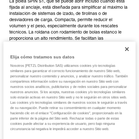
La polea SPIN S1, que se puede abrir incluso cuando está
fijada al anclaje, está diseñada para simplificar al máximo la
instalación de sistemas de izado, de tirolinas o de
desviadores de carga. Compacta, permite reducir el
volumen y el peso, especialmente durante los rescates
técnicos. La roldana con rodamiento de bolas estanco le
proporciona un alto rendimiento. Se facilitan las
manipulaciones, gracias al eslabón giratorio que permite
orientar la polea bajo carga y conectar directamente
Elija cómo tratamos sus datos
mosquetones, cuerdas o cintas.
Nosotros [PETZL Distribution SAS) utilizamos cookies y/o tecnologías
similares para garantizar el correcto funcionamiento de nuestro Sitio web,
personalizar nuestro contenido y anuncios, y analizar nuestro tráfico. También
Product video
compartimos información sobre su navegación en nuestro Sitio web con
nuestros socios analíticos, publicitarios y de redes sociales para personalizar
nuestros anuncios. Si los acepta, nuestras cookies y/o tecnologías similares
solo estarán activas en nuestro Sitio web y no le seguirán en otros sitios web.
Las cookies y/o tecnologías similares de nuestros socios le seguirán a través
de su navegación. Puede retirar su consentimiento en cualquier momento
haciendo clic en el enlace "Configuración de cookies", proporcionado en la
parte inferior de la página del Sitio web. Rechazar todas o parte de estas
cookies puede afectar a su experiencia de usuario, pero bajo ninguna
circunstancia tal negativa le impedirá acceder a nuestro Sitio web.