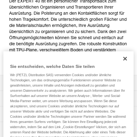
Der EXPERT 40 ist ein persönlicher Transportsack zum
übersichtlichen Organisieren und Transportieren Ihrer
Ausrüstung. Die Polsterung an den Kontaktflächen sorgt für
hohen Tragekomfort. Die unterschiedlich großen Fächer und
die Materialschlaufen ermöglichen, Ihre Ausrüstung
übersichtlich zu organisieren und zu sichern. Dank den zwei
Öffnungsmöglichkeiten können Sie schnell und einfach auf
die benötigte Ausrüstung zugreifen. Die robuste Konstruktion
mit TPU-Plane, verschweißtem Boden und verstärktem
Gewebe macht ihn zu einem strapazierfähigen
Transportsack für den intensiven Gebrauch.
Sie entscheiden, welche Daten Sie teilen
Wir (PETZL Distribution SAS) verwenden Cookies und/oder ähnliche
Technologien, um das ordnungsgemäße Funktionieren unserer Website zu
Leistungsverzeichnis
gewährleisten, unsere Inhalte und Anzeigen individuell zu gestalten und
unseren Datenverkehr zu analysieren. Wir geben auch Informationen über Ihr
Komfortable und ergonomische Anwendung:
Surfverhalten auf unserer Website an unsere Analyse-, Werbe- und Social-
Technische Spezifikationen
Media-Partner weiter, um unsere Werbung anzupassen. Wenn Sie diese
- Die Polsterung an Schulterträgern und Rücken sorgt für
akzeptieren, sind unsere Cookies und/oder ähnliche Technologien nur auf
hohen Tragekomfort.
Volumen: 40 Liter
unserer Website aktiv und verfolgen Sie nicht auf andere Websites. Die
Technische Informationen
- Die Schulterträger sowie der Bauch- und Brustriemen
Cookies und/oder ähnliche Technologien unserer Partner werden Sie während
Abmessungen: 62 x 31 x 21 cm
sind einstellbar und passen sich dadurch optimal Ihrer
Ihres gesamten Surfens verfolgen. Sie können Ihre Einwilligung jederzeit
Häufige Fragen
Körperform an.
widerrufen, indem Sie auf den Link „Cookie-Einstellungen“ klicken, der sich am
Gewicht: 1480 g
Wartung
Häufige Fragen
unteren Rand der Website befindet. Die Ablehnung aller oder eines Teils dieser
- Der Bauchriemen kann bei Nichtgebrauch unten im