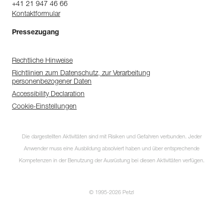
+41 21 947 46 66
Kontaktformular
Pressezugang
Rechtliche Hinweise
Richtlinien zum Datenschutz, zur Verarbeitung
personenbezogener Daten
Accessibility Declaration
Cookie-Einstellungen
Die dargestellten Aktivitäten sind mit Risiken und Gefahren verbunden. Jeder
Anwender muss eine Ausbildung absolviert haben und über entsprechende
Kompetenzen in der Benutzung der Ausrüstung bei diesen Aktivitäten verfügen.
© 1995-2026 Petzl