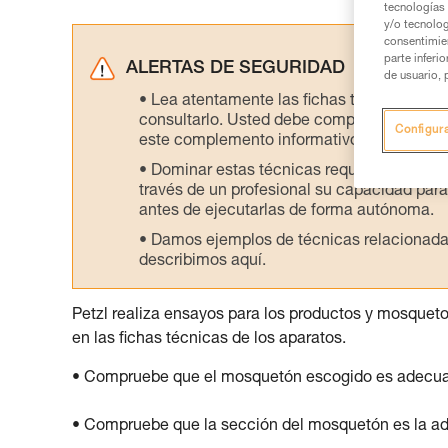
tecnologías 
y/o tecnolog
consentimie
parte inferi
ALERTAS DE SEGURIDAD
de usuario, 
Lea atentamente las fichas técnicas de l
consultarlo. Usted debe comprender la inf
Configur
este complemento informativo.
Dominar estas técnicas requiere una for
través de un profesional su capacidad para 
antes de ejecutarlas de forma autónoma.
Damos ejemplos de técnicas relacionadas 
describimos aquí.
Petzl realiza ensayos para los productos y mosquet
en las fichas técnicas de los aparatos.
• Compruebe que el mosquetón escogido es adecuado 
• Compruebe que la sección del mosquetón es la a