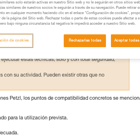
similares solo estarán activas en nuestro Sitio web y no le seguirán en otros sitios we
ías similares de nuestros socios le seguirán a través de su navegación. Puede retirar s
nto en cualquier momento haciendo clic en el enlace "Configuración de cookies", prop
or de la página del Sitio web. Rechazar todas o parte de estas cookies puede afectar a 
pero bajo ninguna circunstancia tal negativa le impedirá acceder a nuestro Sitio web.
os productos utilizados en este consejo antes de
ormación de la ficha técnica para poder comprender
ación de cookies
Rechazarlas todas
Aceptar todas
mación y un entrenamiento específico. Confirme a
ejecutar estas técnicas, solo y con total seguridad,
con su actividad. Pueden existir otras que no
ones Petzl, los puntos de compatibilidad concretos se mencio
para la utilización prevista.
decuada.