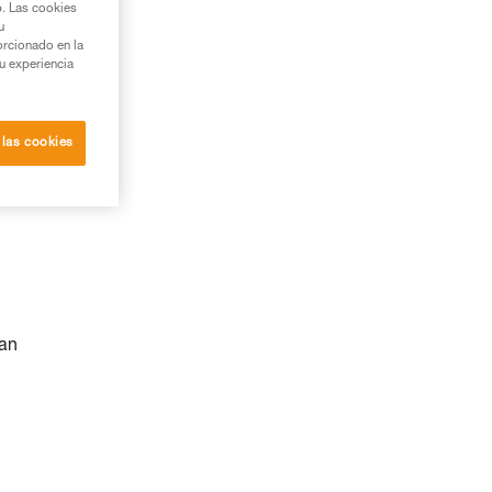
b. Las cookies
u
orcionado en la
su experiencia
 las cookies
nan