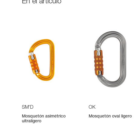
En el artículo
SM'D
OK
Mosquetón asimétrico
Mosquetón oval ligero
ultraligero