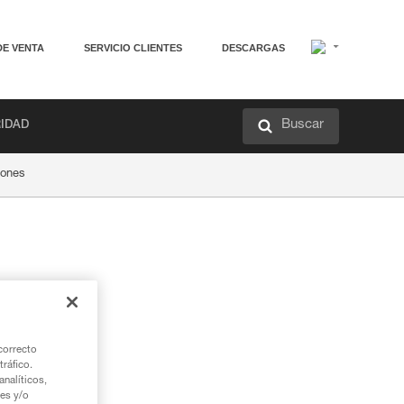
DE VENTA
SERVICIO CLIENTES
DESCARGAS
Buscar
RIDAD
tones
correcto
tráfico.
nalíticos,
ies y/o