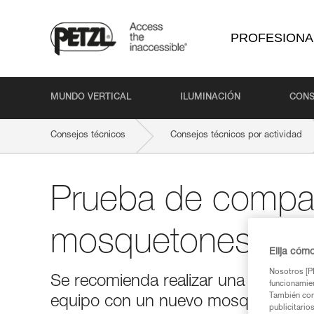
PROFESIONA
MUNDO VERTICAL
ILUMINACIÓN
CONS
Consejos técnicos
Consejos técnicos por actividad
Prueba de compati
mosquetones
Elija cóm
Nosotros [PE
Se recomienda realizar una prueba d
funcionamien
También com
equipo con un nuevo mosquetón.
publicitario