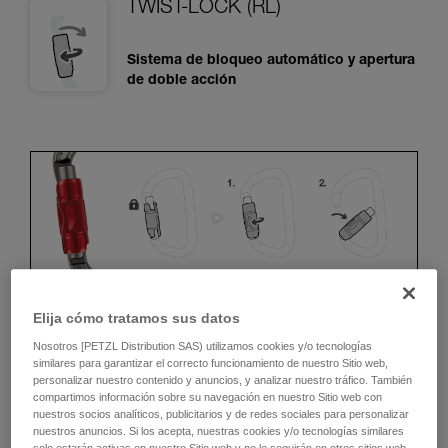
TWIST-LOCK (RL)
Sistema de bloqueo automático y apertura
de doble acción
Elija cómo tratamos sus datos
ERGONOMÍA
Nosotros [PETZL Distribution SAS) utilizamos cookies y/o tecnologías
similares para garantizar el correcto funcionamiento de nuestro Sitio web,
personalizar nuestro contenido y anuncios, y analizar nuestro tráfico. También
Ventajas:
compartimos información sobre su navegación en nuestro Sitio web con
nuestros socios analíticos, publicitarios y de redes sociales para personalizar
• Rapidez y facilidad de apertura.
nuestros anuncios. Si los acepta, nuestras cookies y/o tecnologías similares
solo estarán activas en nuestro Sitio web y no le seguirán en otros sitios web.