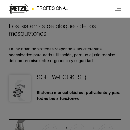
PROFESIONAL
Los sistemas de bloqueo de los
mosquetones
La variedad de sistemas responde a las diferentes
necesidades para cada utilización, para un ajuste preciso
del compromiso entre ergonomía y seguridad.
SCREW-LOCK (SL)
Sistema manual clásico, polivalente y para
todas las situaciones