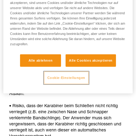
akzeptieren, sind unsere Cookies und/oder ähnliche Technologien nur auf
unserer Website aktiv und verfolgen Sie nicht auf andere Websites. Die
• Schnelle automatische Verriegelung.
Cookies und/oder ähnliche Technologien unserer Partner werden Sie während
Ihres gesamten Surfens verfolgen. Sie können Ihre Einwilligung jederzeit
Nachteile:
widerrufen, indem Sie auf den Link „Cookie-Einstellungen“ klicken, der sich am
unteren Rand der Website befindet. Die Ablehnung aller oder eines Teils dieser
• Die Hülse muss bei jedem Öffnen entriegelt werden.
Cookies kann Ihre Benutzererfahrung beeinträchtigen, aber unter keinen
Umständen wird eine solche Ablehnung Sie daran hindern, auf unsere Website
• Um ein Gerät in den Karabiner einzuhängen, werden beide
zuzugreifen.
Hände benötigt.
SICHERHEIT
Alle ablehnen
Alle Cookies akzeptieren
Vorteile:
Cookie-Einstellungen
• Schnelle automatische Verriegelung.
Risiken:
• Risiko, dass der Karabiner beim Schließen nicht richtig
verriegelt (z.B. eine zwischen Nase und Schnapper
verklemmte Bandschlinge). Der Anwender muss sich
vergewissern, dass der Karabiner richtig geschlossen und
verriegelt ist, auch wenn dieser ein automatisches