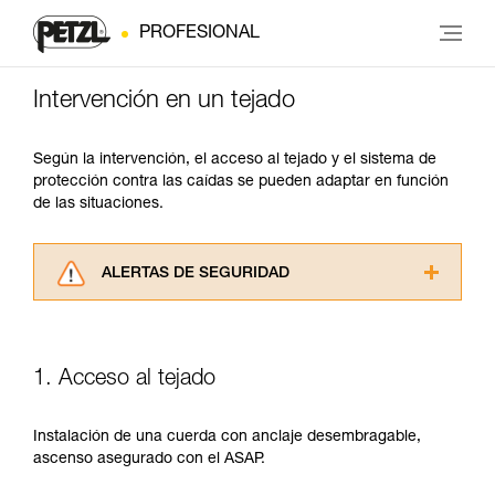
PROFESIONAL
Intervención en un tejado
Según la intervención, el acceso al tejado y el sistema de
protección contra las caídas se pueden adaptar en función
de las situaciones.
ALERTAS DE SEGURIDAD
Lea atentamente las fichas técnicas de los
productos utilizados en este consejo antes de
consultarlo. Usted debe comprender la
1. Acceso al tejado
información de la ficha técnica para poder
comprender este complemento informativo.
Dominar estas técnicas requiere una formación
Instalación de una cuerda con anclaje desembragable,
y un entrenamiento específico. Confirme a
ascenso asegurado con el ASAP.
través de un profesional su capacidad para
ejecutar estas técnicas, solo y con total