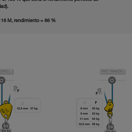
 el 100 % que sería el rendimiento perfecto de
dad).
16 M, rendimiento = 86 %