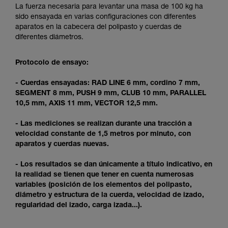
y un entrenamiento específico. Confirme a
La fuerza necesaria para levantar una masa de 100 kg ha
través de un profesional su capacidad para
sido ensayada en varias configuraciones con diferentes
ejecutar estas técnicas, solo y con total
aparatos en la cabecera del polipasto y cuerdas de
seguridad, antes de ejecutarlas de forma
diferentes diámetros.
autónoma.
Damos ejemplos de técnicas relacionadas con
Protocolo de ensayo:
su actividad. Pueden existir otras que no
describimos aquí.
- Cuerdas ensayadas: RAD LINE 6 mm, cordino 7 mm,
SEGMENT 8 mm, PUSH 9 mm, CLUB 10 mm, PARALLEL
10,5 mm, AXIS 11 mm, VECTOR 12,5 mm.
- Las mediciones se realizan durante una tracción a
velocidad constante de 1,5 metros por minuto, con
aparatos y cuerdas nuevas.
- Los resultados se dan únicamente a título indicativo, en
la realidad se tienen que tener en cuenta numerosas
variables (posición de los elementos del polipasto,
diámetro y estructura de la cuerda, velocidad de izado,
regularidad del izado, carga izada...).