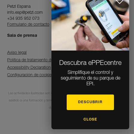
Petzl Espana
info.esp@petzl.com
+34 935 952 073
Formulario de contacto
Sala de prensa
Aviso legal
Política de tratamiento de datos personales y gestión de cookies
Descubra ePPEcentre
Accessibility Declaration
Simplifique el control y
Configuración de cookies
seguimiento de su parque de
EPI.
Las actividades ilustradas son intrínsecamente peligrosas. Cada usuario debe haber
asistido a una formación y tener las competencias para la utilización de los equipos
DESCUBRIR
durante estas actividades.
CLOSE
© 1995-2026 Petzl