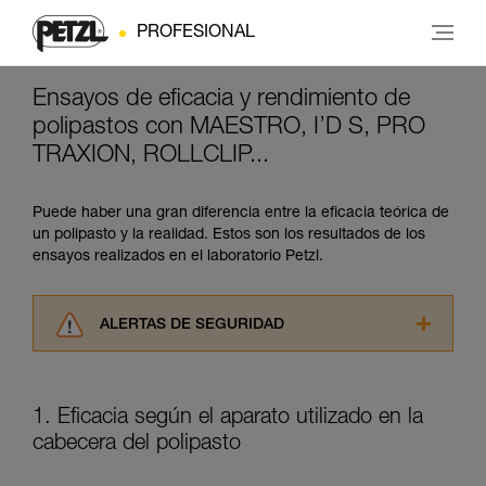
PROFESIONAL
Ensayos de eficacia y rendimiento de
polipastos con MAESTRO, I’D S, PRO
TRAXION, ROLLCLIP...
Puede haber una gran diferencia entre la eficacia teórica de
un polipasto y la realidad. Estos son los resultados de los
ensayos realizados en el laboratorio Petzl.
ALERTAS DE SEGURIDAD
Lea atentamente las fichas técnicas de los
productos utilizados en este consejo antes de
consultarlo. Usted debe comprender la
1. Eficacia según el aparato utilizado en la
información de la ficha técnica para poder
cabecera del polipasto
comprender este complemento informativo.
Dominar estas técnicas requiere una formación