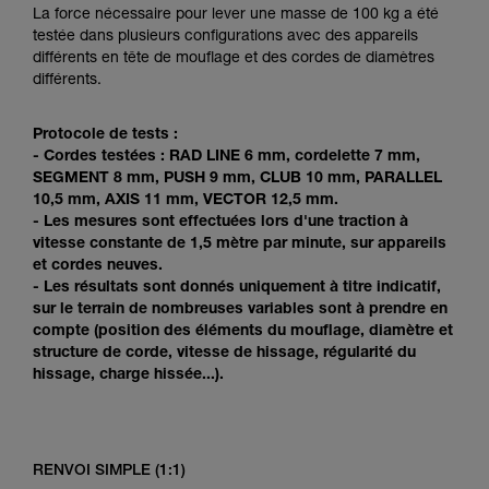
Maîtriser ces techniques nécessite une
La force nécessaire pour lever une masse de 100 kg a été
formation et un entraînement spécifique. Validez
testée dans plusieurs configurations avec des appareils
avec un professionnel votre capacité à refaire
différents en tête de mouflage et des cordes de diamètres
la manipulation, seul, en toute sécurité, avant
différents.
de la reproduire en autonomie.
Nous donnons des exemples de techniques
Protocole de tests :
liées à votre activité. Il peut en exister d’autres
- Cordes testées : RAD LINE 6 mm, cordelette 7 mm,
que nous ne décrivons pas ici.
SEGMENT 8 mm, PUSH 9 mm, CLUB 10 mm, PARALLEL
10,5 mm, AXIS 11 mm, VECTOR 12,5 mm.
- Les mesures sont effectuées lors d'une traction à
vitesse constante de 1,5 mètre par minute, sur appareils
et cordes neuves.
- Les résultats sont donnés uniquement à titre indicatif,
sur le terrain de nombreuses variables sont à prendre en
compte (position des éléments du mouflage, diamètre et
structure de corde, vitesse de hissage, régularité du
hissage, charge hissée...).
RENVOI SIMPLE (1:1)