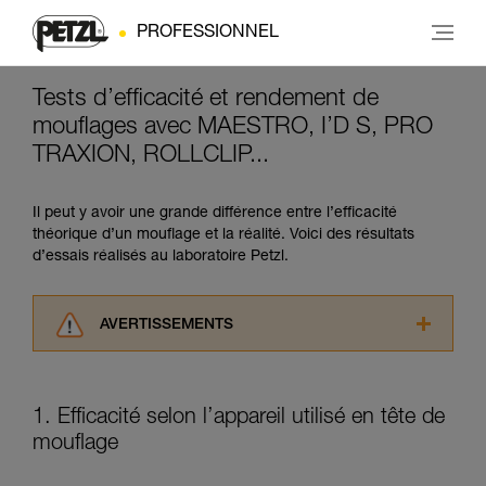
PROFESSIONNEL
Tests d’efficacité et rendement de
mouflages avec MAESTRO, I’D S, PRO
TRAXION, ROLLCLIP...
Il peut y avoir une grande différence entre l’efficacité
théorique d’un mouflage et la réalité. Voici des résultats
d’essais réalisés au laboratoire Petzl.
AVERTISSEMENTS
Lisez attentivement les notices techniques des
produits utilisés dans ce conseil avant de le
consulter. Vous devez avoir compris les
1. Efficacité selon l’appareil utilisé en tête de
informations de la notice technique pour
mouflage
pouvoir comprendre ce complément
d’informations.