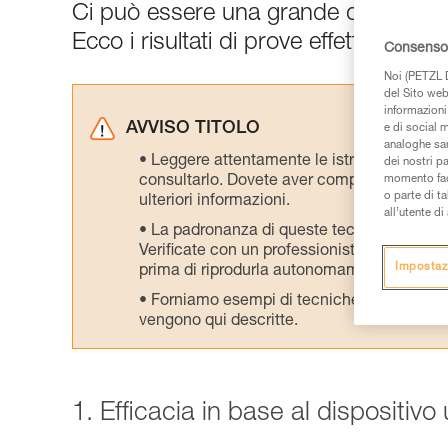
Ci può essere una grande differenza tr
Ecco i risultati di prove effettuate nel
Consenso 
Noi (PETZL D
del Sito web,
informazioni 
AVVISO TITOLO
e di social m
analoghe sar
Leggere attentamente le istruzioni tecniche
dei nostri p
consultarlo. Dovete aver compreso le inform
momento facen
o parte di t
ulteriori informazioni.
all’utente d
La padronanza di queste tecniche richie
Verificate con un professionista la vostra ca
Impostaz
prima di riprodurla autonomamente.
Forniamo esempi di tecniche relative alla 
vengono qui descritte.
1. Efficacia in base al dispositivo 