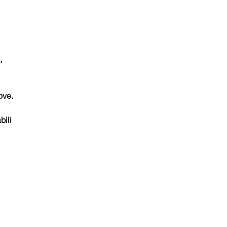
,
ove.
bili