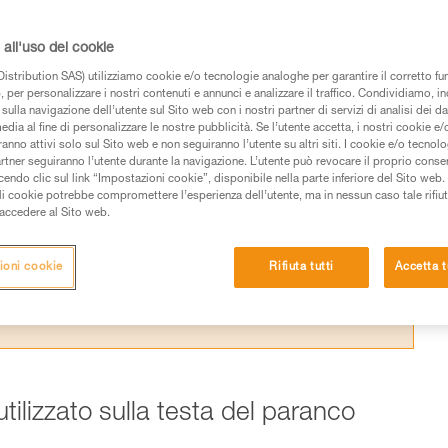
a l’efficacia teorica di un paranco e la realt
 laboratorio Petzl.
all'uso dei cookie
istribution SAS) utilizziamo cookie e/o tecnologie analoghe per garantire il corretto f
 per personalizzare i nostri contenuti e annunci e analizzare il traffico. Condividiamo, in
sulla navigazione dell’utente sul Sito web con i nostri partner di servizi di analisi dei dat
edia al fine di personalizzare le nostre pubblicità. Se l’utente accetta, i nostri cookie e
anno attivi solo sul Sito web e non seguiranno l’utente su altri siti. I cookie e/o tecnol
 dei prodotti utilizzati in questo consiglio prima di
artner seguiranno l’utente durante la navigazione. L’utente può revocare il proprio conse
azioni dell’istruzione tecnica per poter capire queste
do clic sul link “Impostazioni cookie”, disponibile nella parte inferiore del Sito web. Il 
ali cookie potrebbe compromettere l’esperienza dell’utente, ma in nessun caso tale rifiu
i accedere al Sito web.
de una formazione ed un addestramento specifico.
pacità di rifare la manovra, da soli, in piena sicurezza,
ioni cookie
Rifiuta tutti
Accetta t
vostra attività. Ne possono esistere altre che non
utilizzato sulla testa del paranco