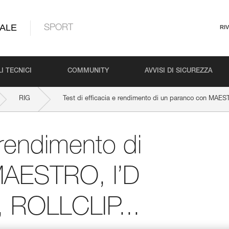
ALE
SPORT
RI
I TECNICI
COMMUNITY
AVVISI DI SICUREZZA
RIG
Test di efficacia e rendimento di un paranco con MAE
 rendimento di
MAESTRO, I’D
 ROLLCLIP...