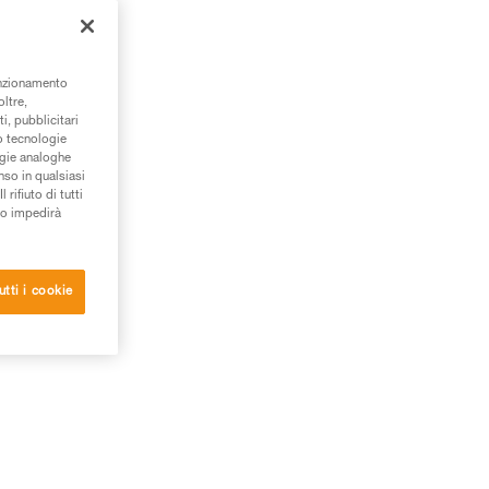
à.
unzionamento
oltre,
i, pubblicitari
/o tecnologie
ogie analoghe
nso in qualsiasi
rifiuto di tutti
to impedirà
utti i cookie