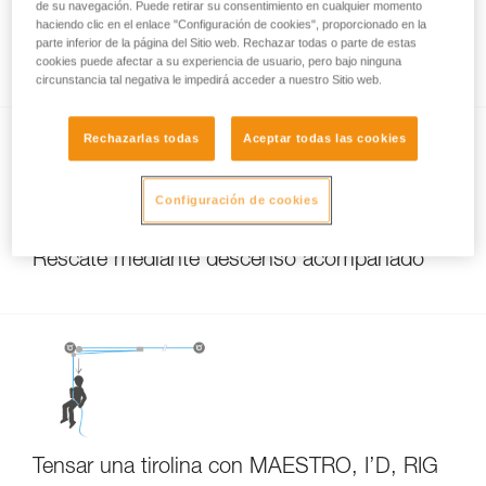
de su navegación. Puede retirar su consentimiento en cualquier momento
Descenso con aparato en el anclaje de 150 a
haciendo clic en el enlace "Configuración de cookies", proporcionado en la
parte inferior de la página del Sitio web. Rechazar todas o parte de estas
250 kg con el I’D S e I’D EVAC
cookies puede afectar a su experiencia de usuario, pero bajo ninguna
circunstancia tal negativa le impedirá acceder a nuestro Sitio web.
Rechazarlas todas
Aceptar todas las cookies
Configuración de cookies
Rescate mediante descenso acompañado
Tensar una tirolina con MAESTRO, I’D, RIG