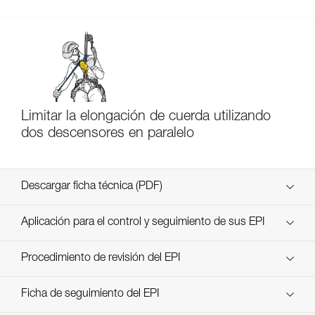
Limitar la elongación de cuerda utilizando
dos descensores en paralelo
Descargar ficha técnica (PDF)
Technical Notice
Aplicación para el control y seguimiento de sus EPI
descubra ePPEcentre
Procedimiento de revisión del EPI
verif-EPI-IDS-IDL-IDevac-RIG-procedure-ES
Ficha de seguimiento del EPI