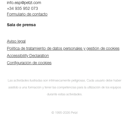
info.esp@petzl.com
+34 935 952 073
Formulario de contacto
Sala de prensa
Aviso legal
Política de tratamiento de datos personales y gestión de cookies
Accessibility Declaration
Configuración de cookies
Las actividades ilustradas son intrínsecamente peligrosas. Cada usuario debe haber
asistido a una formación y tener las competencias para la utilización de los equipos
durante estas actividades.
© 1995-2026 Petzl