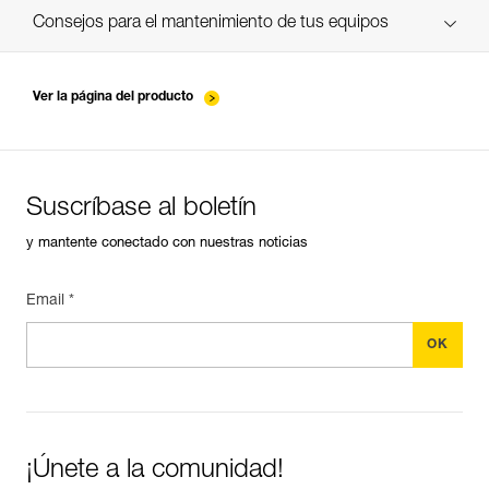
verif-EPI-IDS-IDL-IDevac-RIG-suivi-ES
Consejos para el mantenimiento de tus equipos
entretien-assureurs-descendeurs_ES
Ver la página del producto
Suscríbase al boletín
y mantente conectado con nuestras noticias
Email *
¡Únete a la comunidad!