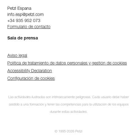
Petzl Espana
info.esp@petzl.com
+34 935 952 073
Formulario de contacto
Sala de prensa
Aviso legal
Política de tratamiento de datos personales y gestión de cookies
Accessibility Declaration
Configuración de cookies
Descubra ePPEcentre
Las actividades ilustradas son intrínsecamente peligrosas. Cada usuario debe haber
Simplifique el control y
asistido a una formación y tener las competencias para la utilización de los equipos
seguimiento de su parque de
EPI.
durante estas actividades.
DESCUBRIR
© 1995-2026 Petzl