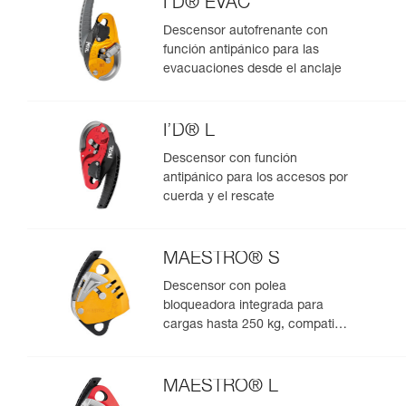
I’D® EVAC
Descensor autofrenante con
función antipánico para las
evacuaciones desde el anclaje
I’D® L
Descensor con función
antipánico para los accesos por
cuerda y el rescate
MAESTRO® S
Descensor con polea
bloqueadora integrada para
cargas hasta 250 kg, compatible
con cuerdas de 10,5 a 11,5 mm
MAESTRO® L