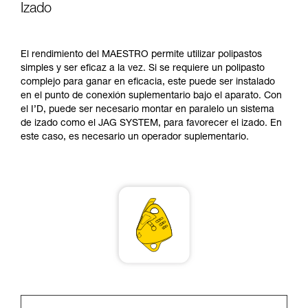
comprender este complemento informativo.
Izado
Dominar estas técnicas requiere una formación
y un entrenamiento específico. Confirme a
través de un profesional su capacidad para
El rendimiento del MAESTRO permite utilizar polipastos
ejecutar estas técnicas, solo y con total
simples y ser eficaz a la vez. Si se requiere un polipasto
seguridad, antes de ejecutarlas de forma
complejo para ganar en eficacia, este puede ser instalado
autónoma.
en el punto de conexión suplementario bajo el aparato. Con
Damos ejemplos de técnicas relacionadas con
el I’D, puede ser necesario montar en paralelo un sistema
su actividad. Pueden existir otras que no
de izado como el JAG SYSTEM, para favorecer el izado. En
describimos aquí.
este caso, es necesario un operador suplementario.