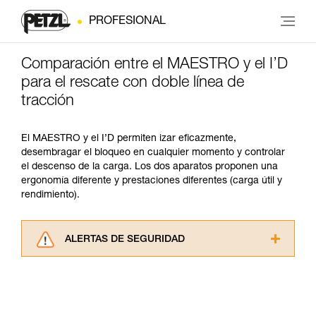
PROFESIONAL
Comparación entre el MAESTRO y el I’D
para el rescate con doble línea de
tracción
El MAESTRO y el I’D permiten izar eficazmente,
desembragar el bloqueo en cualquier momento y controlar
el descenso de la carga. Los dos aparatos proponen una
ergonomía diferente y prestaciones diferentes (carga útil y
rendimiento).
ALERTAS DE SEGURIDAD
Lea atentamente las fichas técnicas de los
productos utilizados en este consejo antes de
consultarlo. Usted debe comprender la
información de la ficha técnica para poder