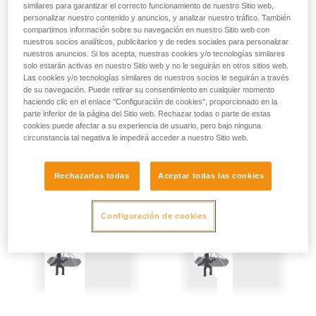
cuerdas (consulte la tabla de información en el apartado 3).
similares para garantizar el correcto funcionamiento de nuestro Sitio web,
su actividad. Pueden existir otras que no
personalizar nuestro contenido y anuncios, y analizar nuestro tráfico. También
describimos aquí.
Así pues se hace obligatorio tomar precauciones:
compartimos información sobre su navegación en nuestro Sitio web con
nuestros socios analíticos, publicitarios y de redes sociales para personalizar
nuestros anuncios. Si los acepta, nuestras cookies y/o tecnologías similares
- Asegurar a las dos personas izadas.
solo estarán activas en nuestro Sitio web y no le seguirán en otros sitios web.
Las cookies y/o tecnologías similares de nuestros socios le seguirán a través
- Sujetar la cuerda tensada de forma permanente, la mínima
de su navegación. Puede retirar su consentimiento en cualquier momento
comba de cuerda destensada representa una altura de
haciendo clic en el enlace "Configuración de cookies", proporcionado en la
caída potencial y, por tanto, un peligro.
parte inferior de la página del Sitio web. Rechazar todas o parte de estas
cookies puede afectar a su experiencia de usuario, pero bajo ninguna
circunstancia tal negativa le impedirá acceder a nuestro Sitio web.
Rechazarlas todas
Aceptar todas las cookies
Configuración de cookies