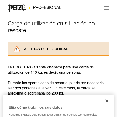
PROFESIONAL
Carga de utilización en situación de
rescate
ALERTAS DE SEGURIDAD
Lea atentamente las fichas técnicas de los
productos utilizados en este consejo antes de
La PRO TRAXION está diseñada para una carga de
consultarlo. Usted debe comprender la
utilización de 140 kg, es decir, una persona.
información de la ficha técnica para poder
comprender este complemento informativo.
Durante las operaciones de rescate, puede ser necesario
Dominar estas técnicas requiere una formación
izar dos personas a la vez. En este caso, la carga se
y un entrenamiento específico. Confirme a
aproxima o sobrepasa los 200 kg.
través de un profesional su capacidad para
ejecutar estas técnicas, solo y con total
seguridad, antes de ejecutarlas de forma
Con esta carga, la mínima sobrecarga dinámica puede crear
Elija cómo tratamos sus datos
autónoma.
esfuerzos cercanos a los valores de desgarro de las
Nosotros [PETZL Distribution SAS) utilizamos cookies y/o tecnologías
Damos ejemplos de técnicas relacionadas con