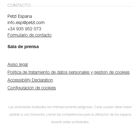
CONTACTO
Petzl Espana
info.esp@petzl.com
+34 935 952 073
Formulario de contacto
Sala de prensa
Aviso legal
Política de tratamiento de datos personales y gestión de cookies
Accessibility Declaration
Configuración de cookies
Las actividades ilustradas son intrínsecamente peligrosas. Cada usuario debe haber
asistido a una formación y tener las competencias para la utilización de los equipos
durante estas actividades.