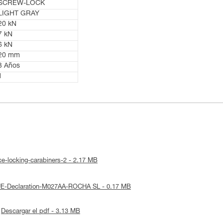
SCREW-LOCK
LIGHT GRAY
20 kN
7 kN
6 kN
20 mm
3 Años
1
ice-locking-carabiners-2 - 2.17 MB
 UE-Declaration-M027AA-ROCHA SL - 0.17 MB
Descargar el pdf - 3.13 MB