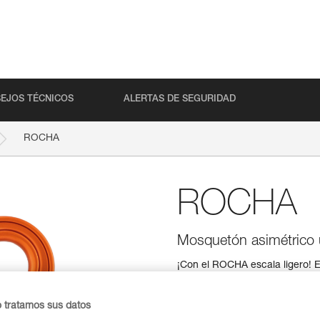
EJOS TÉCNICOS
ALERTAS DE SEGURIDAD
ROCHA
ROCHA
Mosquetón asimétrico u
¡Con el ROCHA escala ligero! 
ultraligero, es idóneo para una
donde cada gramo cuenta. Sus 
mejor relación resistencia/lige
o tratamos sus datos
seguridad SCREW-LOCK, es muy f