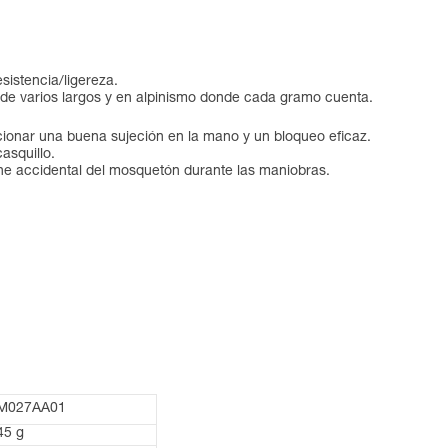
sistencia/ligereza.
 de varios largos y en alpinismo donde cada gramo cuenta.
onar una buena sujeción en la mano y un bloqueo eficaz.
casquillo.
che accidental del mosquetón durante las maniobras.
M027AA01
45 g