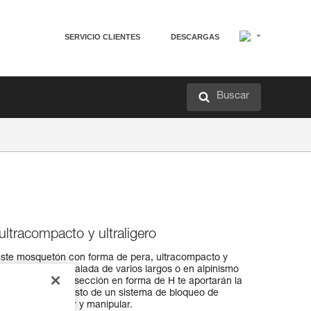
SERVICIO CLIENTES
DESCARGAS
Buscar
ltracompacto y ultraligero
Este mosquetón con forma de pera, ultracompacto y
 utilización en escalada de varios largos o en alpinismo
45 gramos y su sección en forma de H te aportarán la
reza posible. Provisto de un sistema de bloqueo de
ácil de utilizar y manipular.