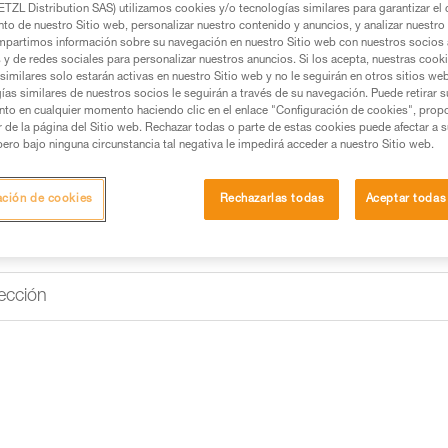
TZL Distribution SAS) utilizamos cookies y/o tecnologías similares para garantizar el 
to de nuestro Sitio web, personalizar nuestro contenido y anuncios, y analizar nuestro 
partimos información sobre su navegación en nuestro Sitio web con nuestros socios a
Buscar un punto de venta
s y de redes sociales para personalizar nuestros anuncios. Si los acepta, nuestras cook
similares solo estarán activas en nuestro Sitio web y no le seguirán en otros sitios we
ías similares de nuestros socios le seguirán a través de su navegación. Puede retirar s
nto en cualquier momento haciendo clic en el enlace "Configuración de cookies", prop
or de la página del Sitio web. Rechazar todas o parte de estas cookies puede afectar a 
pero bajo ninguna circunstancia tal negativa le impedirá acceder a nuestro Sitio web.
ación de cookies
Rechazarlas todas
Aceptar todas
ección