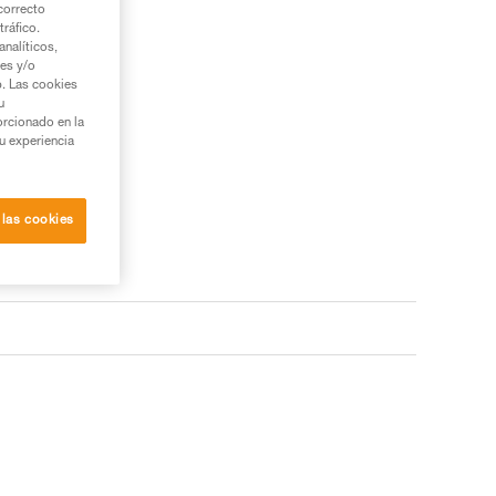
correcto
tráfico.
nalíticos,
ies y/o
b. Las cookies
u
orcionado en la
su experiencia
 las cookies