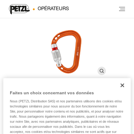
OPÉRATEURS
Faites un choix concernant vos données
ROCHA
Nous (PETZL Distribution SAS) et nos partenaires utilisons des cookies et/ou
technologies similaires pour nous assurer du bon fonctionnement de notre
Site, pour personnaliser notre contenu et nos publicités, et pour analyser notre
trafic. Nous partageons également des informations, quant à votre navigation
Mousqueton asymétrique ultra compact et ultra léger
sur notre Site, avec nos partenaires analytiques, publicitaires et de réseaux
sociaux afin de personnaliser nos publicités. Dans le cas où vous les
Avec ROCHA grimpez léger ! Ce mousqueton en forme de
acceptez, nos cookies et/ou technologies similaires ne sont actifs que sur