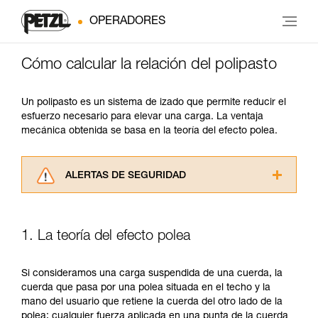
OPERADORES
Cómo calcular la relación del polipasto
Un polipasto es un sistema de izado que permite reducir el
esfuerzo necesario para elevar una carga. La ventaja
mecánica obtenida se basa en la teoría del efecto polea.
ALERTAS DE SEGURIDAD
Lea atentamente las fichas técnicas de los
productos utilizados en este consejo antes de
consultarlo. Usted debe comprender la
1. La teoría del efecto polea
información de la ficha técnica para poder
comprender este complemento informativo.
Dominar estas técnicas requiere una formación
Si consideramos una carga suspendida de una cuerda, la
y un entrenamiento específico. Confirme a
cuerda que pasa por una polea situada en el techo y la
través de un profesional su capacidad para
mano del usuario que retiene la cuerda del otro lado de la
ejecutar estas técnicas, solo y con total
polea; cualquier fuerza aplicada en una punta de la cuerda