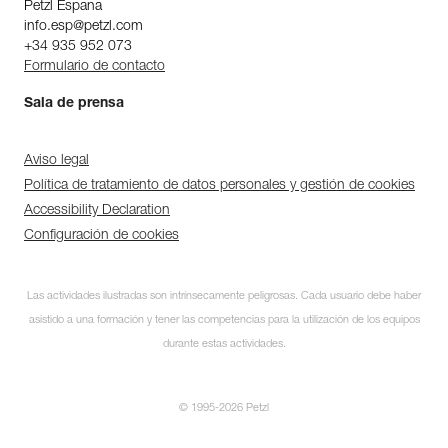
Petzl Espana
info.esp@petzl.com
+34 935 952 073
Formulario de contacto
Sala de prensa
Aviso legal
Política de tratamiento de datos personales y gestión de cookies
Accessibility Declaration
Configuración de cookies
Las actividades ilustradas son intrínsecamente peligrosas. Cada usuario debe haber
asistido a una formación y tener las competencias para la utilización de los equipos
durante estas actividades.
© 1995-2026 Petzl