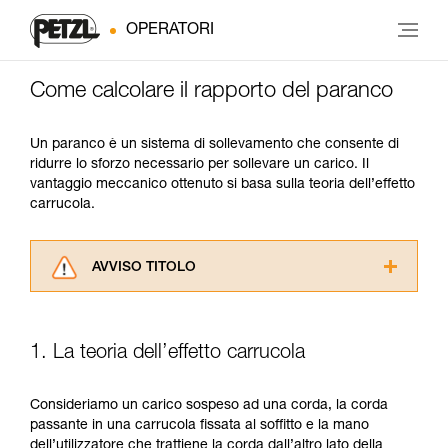
OPERATORI
Come calcolare il rapporto del paranco
Un paranco è un sistema di sollevamento che consente di
ridurre lo sforzo necessario per sollevare un carico. Il
vantaggio meccanico ottenuto si basa sulla teoria dell’effetto
carrucola.
AVVISO TITOLO
Leggere attentamente le istruzioni tecniche dei
prodotti utilizzati in questo consiglio prima di
consultarlo. Dovete aver compreso le
1. La teoria dell’effetto carrucola
informazioni dell’istruzione tecnica per poter
capire queste ulteriori informazioni.
La padronanza di queste tecniche richiede una
Consideriamo un carico sospeso ad una corda, la corda
formazione ed un addestramento specifico.
passante in una carrucola fissata al soffitto e la mano
Verificate con un professionista la vostra
dell’utilizzatore che trattiene la corda dall’altro lato della