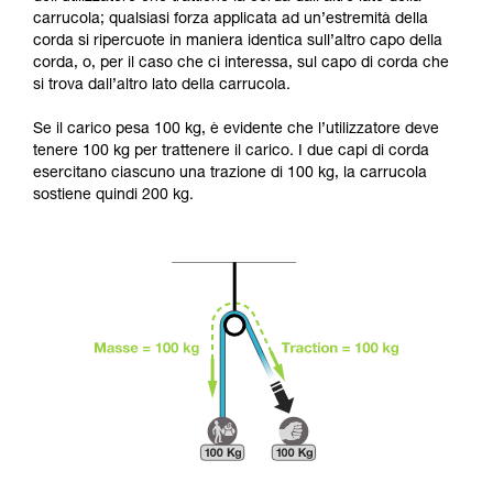
capacità di rifare la manovra, da soli, in piena
carrucola; qualsiasi forza applicata ad un’estremità della
sicurezza, prima di riprodurla autonomamente.
corda si ripercuote in maniera identica sull’altro capo della
Forniamo esempi di tecniche relative alla vostra
corda, o, per il caso che ci interessa, sul capo di corda che
attività. Ne possono esistere altre che non
si trova dall’altro lato della carrucola.
vengono qui descritte.
Se il carico pesa 100 kg, è evidente che l’utilizzatore deve
tenere 100 kg per trattenere il carico. I due capi di corda
esercitano ciascuno una trazione di 100 kg, la carrucola
sostiene quindi 200 kg.