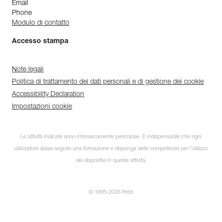
Email
Phone
Modulo di contatto
Accesso stampa
Note legali
Politica di trattamento dei dati personali e di gestione dei cookie
Accessibility Declaration
Impostazioni cookie
Le attività indicate sono intrinsecamente pericolose. È indispensabile che ogni
utilizzatore abbia seguito una formazione e disponga delle competenze per l’utilizzo
dei dispositivi in queste attività.
© 1995-2026 Petzl