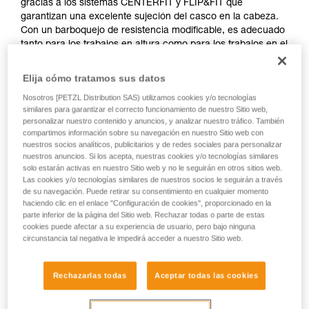
gracias a los sistemas CENTERFIT y FLIP&FIT que
garantizan una excelente sujeción del casco en la cabeza.
Con un barboquejo de resistencia modificable, es adecuado
tanto para los trabajos en altura como para los trabajos en el
suelo. La carcasa exterior cerrada protege contra los
riesgos eléctricos y las llamas. La integración óptima de una
Elija cómo tratamos sus datos
linterna frontal Petzl, de una pantalla de protección, de
Nosotros [PETZL Distribution SAS) utilizamos cookies y/o tecnologías
orejeras y de múltiples accesorios lo hacen un casco
similares para garantizar el correcto funcionamiento de nuestro Sitio web,
completamente modular, que responde a las necesidades
personalizar nuestro contenido y anuncios, y analizar nuestro tráfico. También
adicionales de los profesionales. La versión de alta
compartimos información sobre su navegación en nuestro Sitio web con
visibilidad está provista de una carcasa exterior de color
nuestros socios analíticos, publicitarios y de redes sociales para personalizar
fluorescente con clips fosforescentes y bandas reflectantes,
nuestros anuncios. Si los acepta, nuestras cookies y/o tecnologías similares
solo estarán activas en nuestro Sitio web y no le seguirán en otros sitios web.
para una visibilidad óptima del trabajador, de día y de noche.
Las cookies y/o tecnologías similares de nuestros socios le seguirán a través
de su navegación. Puede retirar su consentimiento en cualquier momento
haciendo clic en el enlace "Configuración de cookies", proporcionado en la
parte inferior de la página del Sitio web. Rechazar todas o parte de estas
STRATO
cookies puede afectar a su experiencia de usuario, pero bajo ninguna
circunstancia tal negativa le impedirá acceder a nuestro Sitio web.
Rechazarlas todas
Aceptar todas las cookies