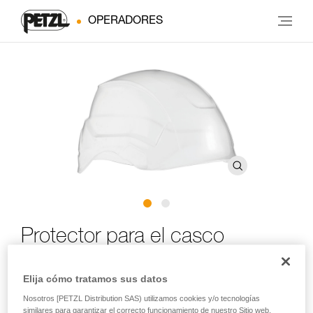
OPERADORES
Protector para el casco
®
STRATO
Elija cómo tratamos sus datos
Protector para el casco STRATO
Nosotros [PETZL Distribution SAS) utilizamos cookies y/o tecnologías
similares para garantizar el correcto funcionamiento de nuestro Sitio web,