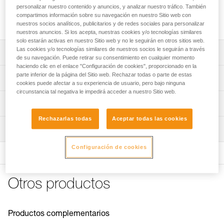
personalizar nuestro contenido y anuncios, y analizar nuestro tráfico. También
Fácil de colocar, el protector para el casco STRATO permite
compartimos información sobre su navegación en nuestro Sitio web con
proteger la carcasa de la suciedad y las salpicaduras.
nuestros socios analíticos, publicitarios y de redes sociales para personalizar
nuestros anuncios. Si los acepta, nuestras cookies y/o tecnologías similares
solo estarán activas en nuestro Sitio web y no le seguirán en otros sitios web.
Las cookies y/o tecnologías similares de nuestros socios le seguirán a través
Descripción
de su navegación. Puede retirar su consentimiento en cualquier momento
haciendo clic en el enlace "Configuración de cookies", proporcionado en la
Protector que se instala sobre la carcasa externa.
parte inferior de la página del Sitio web. Rechazar todas o parte de estas
Características técnicas
cookies puede afectar a su experiencia de usuario, pero bajo ninguna
Protege la carcasa de la suciedad y las salpicaduras.
circunstancia tal negativa le impedirá acceder a nuestro Sitio web.
Peso: 60 g
Compatible con los cascos STRATO.
Información técnica
Materiales: policarbonato
Rechazarlas todas
Aceptar todas las cookies
FAQ
Inspección
Características por referencia
FAQ
Referencia : A012BA00
Configuración de cookies
Ver todo el contenido técnico
Garantía : 3 Años
Pack : 1
Otros productos
Productos complementarios