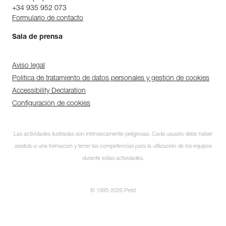
+34 935 952 073
Formulario de contacto
Sala de prensa
Aviso legal
Política de tratamiento de datos personales y gestión de cookies
Accessibility Declaration
Configuración de cookies
Las actividades ilustradas son intrínsecamente peligrosas. Cada usuario debe haber
asistido a una formación y tener las competencias para la utilización de los equipos
durante estas actividades.
© 1995-2026 Petzl