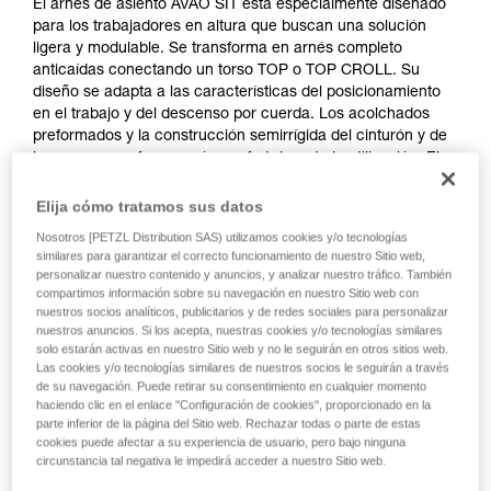
El arnés de asiento AVAO SIT está especialmente diseñado
para los trabajadores en altura que buscan una solución
ligera y modulable. Se transforma en arnés completo
anticaídas conectando un torso TOP o TOP CROLL. Su
diseño se adapta a las características del posicionamiento
en el trabajo y del descenso por cuerda. Los acolchados
preformados y la construcción semirrígida del cinturón y de
las perneras, ofrecen más confort durante la utilización. El
cinturón, con sus puntos de enganche laterales metálicos,
sus anillos portamaterial y sus trabillas portaherramientas,
Elija cómo tratamos sus datos
permite organizar todo el material necesario en una jornada
Nosotros [PETZL Distribution SAS) utilizamos cookies y/o tecnologías
de trabajo. Por último, la regulación es simple y rápida
similares para garantizar el correcto funcionamiento de nuestro Sitio web,
gracias a las hebillas autobloqueantes DOUBLEBACK.
personalizar nuestro contenido y anuncios, y analizar nuestro tráfico. También
compartimos información sobre su navegación en nuestro Sitio web con
nuestros socios analíticos, publicitarios y de redes sociales para personalizar
nuestros anuncios. Si los acepta, nuestras cookies y/o tecnologías similares
solo estarán activas en nuestro Sitio web y no le seguirán en otros sitios web.
Las cookies y/o tecnologías similares de nuestros socios le seguirán a través
de su navegación. Puede retirar su consentimiento en cualquier momento
haciendo clic en el enlace "Configuración de cookies", proporcionado en la
parte inferior de la página del Sitio web. Rechazar todas o parte de estas
cookies puede afectar a su experiencia de usuario, pero bajo ninguna
circunstancia tal negativa le impedirá acceder a nuestro Sitio web.