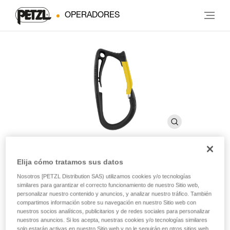
OPERADORES
Elija cómo tratamos sus datos
CARITOOL
Nosotros [PETZL Distribution SAS) utilizamos cookies y/o tecnologías
similares para garantizar el correcto funcionamiento de nuestro Sitio web,
personalizar nuestro contenido y anuncios, y analizar nuestro tráfico. También
Portaherramientas para arnés
compartimos información sobre su navegación en nuestro Sitio web con
nuestros socios analíticos, publicitarios y de redes sociales para personalizar
nuestros anuncios. Si los acepta, nuestras cookies y/o tecnologías similares
El portaherramientas CARITOOL permite extraer y guardar
solo estarán activas en nuestro Sitio web y no le seguirán en otros sitios web.