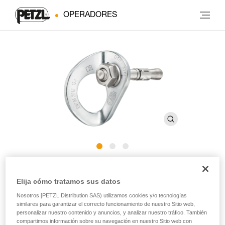
OPERADORES
COEUR BOLT STAINLESS
Elija cómo tratamos sus datos
Nosotros [PETZL Distribution SAS) utilizamos cookies y/o tecnologías
Anclaje de acero inoxidable para utilizar en exteriores
similares para garantizar el correcto funcionamiento de nuestro Sitio web,
tradicionales (pack de 20)
personalizar nuestro contenido y anuncios, y analizar nuestro tráfico. También
compartimos información sobre su navegación en nuestro Sitio web con