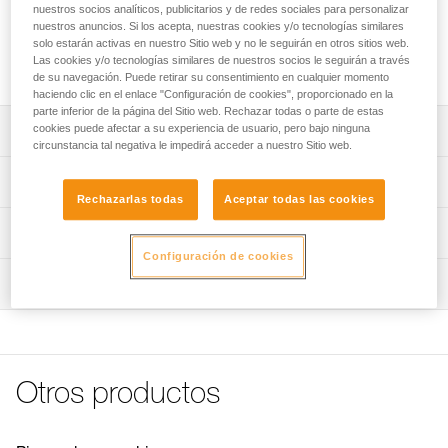
Anclaje de acero inoxidable compuesto por una plaqueta
nuestros socios analíticos, publicitarios y de redes sociales para personalizar
COEUR STAINLESS, una clavija y una tuerca, para utilizar
nuestros anuncios. Si los acepta, nuestras cookies y/o tecnologías similares
solo estarán activas en nuestro Sitio web y no le seguirán en otros sitios web.
en exteriores tradicionales. Disponible en diámetro de 10 o
Las cookies y/o tecnologías similares de nuestros socios le seguirán a través
12 mm.
de su navegación. Puede retirar su consentimiento en cualquier momento
haciendo clic en el enlace "Configuración de cookies", proporcionado en la
parte inferior de la página del Sitio web. Rechazar todas o parte de estas
cookies puede afectar a su experiencia de usuario, pero bajo ninguna
Descripción
circunstancia tal negativa le impedirá acceder a nuestro Sitio web.
Conjunto completo y duradero:
Características técnicas
- Compuesto por una plaqueta COEUR STAINLESS, una
Rechazarlas todas
Aceptar todas las cookies
clavija y una tuerca.
Materiales: acero inoxidable 316L
Información técnica
- Realizado en acero inoxidable de 316 L que ofrece una
Certificaciones: EN 959
excelente resistencia a la corrosión para exteriores
Configuración de cookies
Ficha técnica
tradicionales.
Inspección
Características por referencia
Descargar el pdf technical-notice-COEUR-BOLT-STEEL-
- Sistema antirrotación de la plaqueta: relieves en la cara
STAINLESS-HCR-1
posterior que impiden que la plaqueta gire cuando se
Referencia : P36BS 10
instala el anclaje, pero también durante la utilización,
Declaración de conformidad
Diámetro : 10 mm
debido a las fuertes solicitaciones laterales.
Descargar el pdf UE-Declaration-P36BSXX-Coeur-Bolt-
Peso : 110 g
Stainless
Diámetro de perforación : 10 mm
Facilidad de mosquetoneo:
Otros productos
Longitud total de la clavija : 70 mm
- Orificio de conexión amplio y ergonómico que facilita el
FAQ
Resistencia a la cizalladura en hormigón 50 MPa : 25 kN
mosquetoneo.
FAQ
Resistencia a la extracción en hormigón 50 MPa : 15 kN
- La anchura del orificio permite instalar dos mosquetones