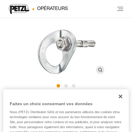
OPÉRATEURS
COEUR BOLT STAINLESS
Faites un choix concernant vos données
Nous (PETZL Distribution SAS) et nos partenaires utilisons des cookies et/ou
Amarrage en acier inoxydable pour les usages en milieux
technologies similaires pour nous assurer du bon fonctionnement de notre
extérieurs traditionnels (pack de 20)
Site, pour personnaliser notre contenu et nos publicités, et pour analyser notre
trafic. Nous partageons également des informations, quant à votre navigation