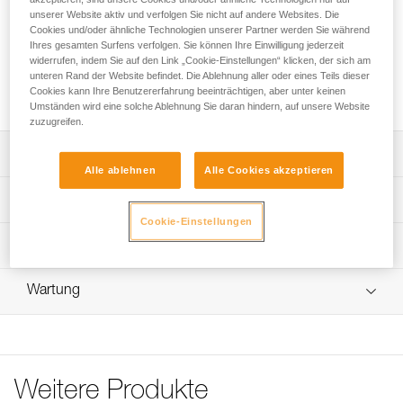
unserer Website aktiv und verfolgen Sie nicht auf andere Websites. Die
Ein Klassiker für schwindelerregende Klettersteig-Abenteuer!
Cookies und/oder ähnliche Technologien unserer Partner werden Sie während
Das KIT VIA FERRATA VERTIGO beinhaltet ein sehr leichtes
Ihres gesamten Surfens verfolgen. Sie können Ihre Einwilligung jederzeit
und kompaktes SCORPIO VERTIGO-Verbindungsmittel,
widerrufen, indem Sie auf den Link „Cookie-Einstellungen“ klicken, der sich am
unteren Rand der Website befindet. Die Ablehnung aller oder eines Teils dieser
einen vollständig einstellbaren CORAX-Klettergurt und einen
Cookies kann Ihre Benutzererfahrung beeinträchtigen, aber unter keinen
BOREO-Helm.
Umständen wird eine solche Ablehnung Sie daran hindern, auf unsere Website
zuzugreifen.
Leistungsverzeichnis
Alle ablehnen
Alle Cookies akzeptieren
Klettersteig-Komplettset bestehend aus:
Technische Spezifikationen
- Einem SCORPIO VERTIGO-Verbindungsmittel für
Cookie-Einstellungen
Klettersteige.
Zugrundeliegende Spezifikationen
Technische Informationen
- Einem CORAX-Klettergurt (grau, Größe 1 oder 2).
- Einem BOREO-Helm (weiß, Größe M/L).
Referenz : K029CD00
Gebrauchsanleitung
SCORPIO VERTIGO-Verbindungsmittel für Klettersteige:
Wartung
Größe : 1
Das PDF herunterladen technical-notice-BOREO-2
- Sehr leicht und kompakt.
: CORAX-Klettergurt Größe 1 und BOREO-Helm Größe
Das PDF herunterladen technical-notice-CORAX-6
- Die ergonomischen VERTIGO WIRE-LOCK-Karabiner
M/L
Pflegeempfehlungen für Ihre Ausrüstung
gewährleisten eine hervorragende Handhabung.
Gewicht : 1175 g
Das PDF herunterladen Maintenance tips
Garantie : 3 Jahre
Einstellbarer CORAX-Klettergurt:
Das PDF herunterladen Maintenance tips
Verpackung : 1
Weitere Produkte
- Hüftgurt und Beinschlaufen lassen sich mithilfe der
Das PDF herunterladen Maintenance tips