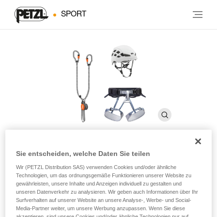
SPORT
Sie entscheiden, welche Daten Sie teilen
KIT VIA FERRATA VERTIGO
Wir (PETZL Distribution SAS) verwenden Cookies und/oder ähnliche
Technologien, um das ordnungsgemäße Funktionieren unserer Website zu
gewährleisten, unsere Inhalte und Anzeigen individuell zu gestalten und
Klettersteig-Komplettset bestehend aus einem SCORPIO
unseren Datenverkehr zu analysieren. Wir geben auch Informationen über Ihr
VERTIGO-Verbindungsmittel, einem CORAX-Klettergurt
Surfverhalten auf unserer Website an unsere Analyse-, Werbe- und Social-
Media-Partner weiter, um unsere Werbung anzupassen. Wenn Sie diese
und einem BOREO-Helm
akzeptieren, sind unsere Cookies und/oder ähnliche Technologien nur auf