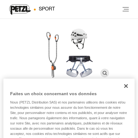
SPORT
Faites un choix concernant vos données
KIT VIA FERRATA VERTIGO
Nous (PETZL Distribution SAS) et nos partenaires utilisons des cookies et/ou
technologies similaires pour nous assurer du bon fonctionnement de notre
Site, pour personnaliser notre contenu et nos publicités, et pour analyser notre
trafic. Nous partageons également des informations, quant à votre navigation
Kit de via ferrata composé d’une longe SCORPIO
sur notre Site, avec nos partenaires analytiques, publicitaires et de réseaux
VERTIGO, d'un harnais CORAX et d'un casque BOREO
sociaux afin de personnaliser nos publicités. Dans le cas où vous les
acceptez, nos cookies et/ou technologies similaires ne sont actifs que sur