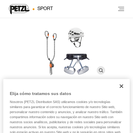
SPORT
Elija cómo tratamos sus datos
KIT VIA FERRATA VERTIGO
Nosotros [PETZL Distribution SAS) utilizamos cookies y/o tecnologías
similares para garantizar el correcto funcionamiento de nuestro Sitio web,
personalizar nuestro contenido y anuncios, y analizar nuestro tráfico. También
Kit para vía ferrata compuesto por un elemento de
compartimos información sobre su navegación en nuestro Sitio web con
nuestros socios analíticos, publicitarios y de redes sociales para personalizar
amarre SCORPIO VERTIGO, un arnés CORAX y un casco
nuestros anuncios. Si los acepta, nuestras cookies y/o tecnologías similares
BOREO
solo estarán activas en nuestro Sitio web y no le seguirán en otros sitios web.