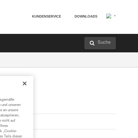
KUNDENSERVICE
DOWNLOADS
Suche
ngsgemäße
n und unseren
te an unsere
akzeptieren,
 nicht auf
Ihres
nk „Cookie-
es Teils dieser