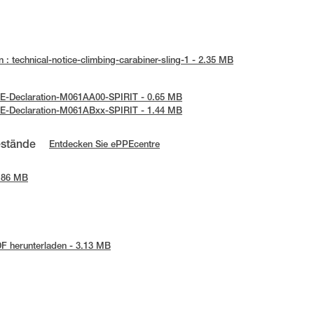
 : technical-notice-climbing-carabiner-sling-1 - 2.35 MB
UE-Declaration-M061AA00-SPIRIT - 0.65 MB
UE-Declaration-M061ABxx-SPIRIT - 1.44 MB
estände
Entdecken Sie ePPEcentre
2.86 MB
F herunterladen - 3.13 MB