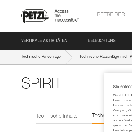
BETREIBER
VERTIKALE AKTIVITÄTEN
BELEUCHTUNG
Technische Ratschläge
Technische Ratschläge nach P
SPIRIT
Sie entsc
Wir (PETZL 
Funktioniere
Datenverkehr
Analyse-, W
Technische Infor
Technische Inhalte
sind unsere 
andere Webs
gesamten Sur
Einstellunge