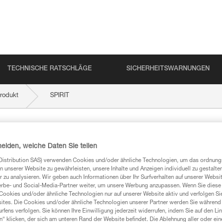
TECHNISCHE RATSCHLÄGE
SICHERHEITSWARNUNGEN
rodukt
SPIRIT
heiden, welche Daten Sie teilen
Distribution SAS) verwenden Cookies und/oder ähnliche Technologien, um das ordnu
n unserer Website zu gewährleisten, unsere Inhalte und Anzeigen individuell zu gestalte
 zu analysieren. Wir geben auch Informationen über Ihr Surfverhalten auf unserer Websi
erbe- und Social-Media-Partner weiter, um unsere Werbung anzupassen. Wenn Sie diese 
mationen
Cookies und/oder ähnliche Technologien nur auf unserer Website aktiv und verfolgen Sie
ites. Die Cookies und/oder ähnliche Technologien unserer Partner werden Sie während 
fens verfolgen. Sie können Ihre Einwilligung jederzeit widerrufen, indem Sie auf den Li
n“ klicken, der sich am unteren Rand der Website befindet. Die Ablehnung aller oder ein