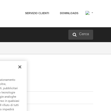
SERVIZIO CLIENTI
DOWNLOADS
Cerca
unzionamento
oltre,
i, pubblicitari
/o tecnologie
ogie analoghe
nso in qualsiasi
rifiuto di tutti
to impedirà