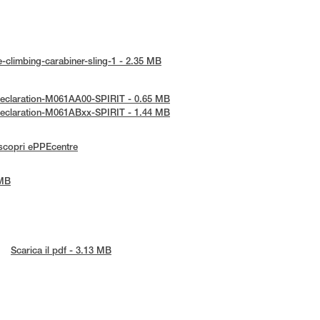
ce-climbing-carabiner-sling-1 - 2.35 MB
-Declaration-M061AA00-SPIRIT - 0.65 MB
-Declaration-M061ABxx-SPIRIT - 1.44 MB
scopri ePPEcentre
 MB
Scarica il pdf - 3.13 MB