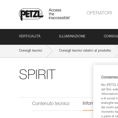
OPERATORI
VERTICALITÀ
ILLUMINAZIONE
CONSIGL
Consigli tecnici
Consigli tecnici relativi al prodotto
SPIRIT
Consenso 
Noi (PETZL D
del Sito web,
informazioni 
e di social m
Informazioni tecn
Contenuto tecnico
analoghe sar
dei nostri p
momento facen
o parte di t