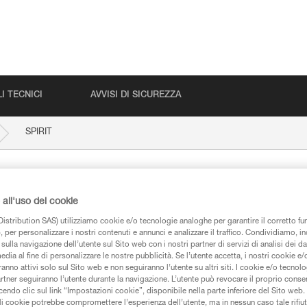
I TECNICI
AVVISI DI SICUREZZA
SPIRIT
all'uso dei cookie
istribution SAS) utilizziamo cookie e/o tecnologie analoghe per garantire il corretto f
 per personalizzare i nostri contenuti e annunci e analizzare il traffico. Condividiamo, in
sulla navigazione dell’utente sul Sito web con i nostri partner di servizi di analisi dei dat
edia al fine di personalizzare le nostre pubblicità. Se l’utente accetta, i nostri cookie e
iche
anno attivi solo sul Sito web e non seguiranno l’utente su altri siti. I cookie e/o tecnol
artner seguiranno l’utente durante la navigazione. L’utente può revocare il proprio conse
do clic sul link “Impostazioni cookie”, disponibile nella parte inferiore del Sito web. Il 
ali cookie potrebbe compromettere l’esperienza dell’utente, ma in nessun caso tale rifiu