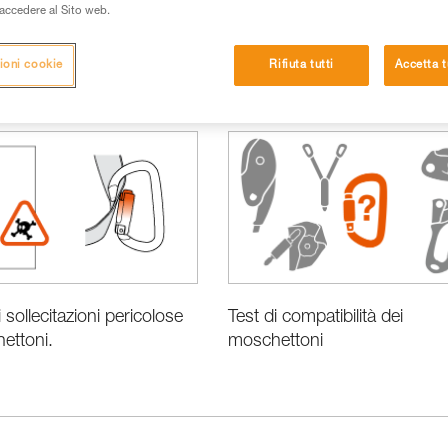
i accedere al Sito web.
ioni cookie
Rifiuta tutti
Accetta t
zioni e informazioni prodotti
Test di compatibilità dei
sollecitazioni pericolose
moschettoni
ettoni.