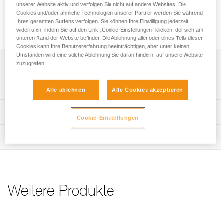
unserer Website aktiv und verfolgen Sie nicht auf andere Websites. Die
Cookies und/oder ähnliche Technologien unserer Partner werden Sie während
Ersatzabdeckung für die Seilrollen TRAC und TRAC PLUS
Ihres gesamten Surfens verfolgen. Sie können Ihre Einwilligung jederzeit
zur Beibehaltung der richtigen Position des Karabiners.
widerrufen, indem Sie auf den Link „Cookie-Einstellungen“ klicken, der sich am
unteren Rand der Website befindet. Die Ablehnung aller oder eines Teils dieser
Cookies kann Ihre Benutzererfahrung beeinträchtigen, aber unter keinen
Umständen wird eine solche Ablehnung Sie daran hindern, auf unsere Website
Leistungsverzeichnis
zuzugreifen.
Abdeckung zur Beibehaltung der richtigen Position des
Technische Spezifikationen
Alle ablehnen
Alle Cookies akzeptieren
Karabiners für die Seilrollen TRAC und TRAC PLUS.
Kompatibel mit den Seilrollen TRAC (P023XA00) und
Zugrundeliegende Spezifikationen
Technische Informationen
TRAC PLUS (P024XA00 und P24 XXB), die zwischen
Cookie-Einstellungen
Dezember 2013 und Juni 2021 im Handel erhältlich
Referenz : P023JB00
Gebrauchsanleitung
waren.
Wartung
Verpackung : Verkauf im 5er-Pack
Das PDF herunterladen technical-notice-cover spacer and
Garantie : 3 Jahre
screw TRAC-TRAC PLUS-TRAC GUIDE
Im Fünferpack.
Häufige Fragen
Häufige Fragen
Weitere Produkte
See all technical content