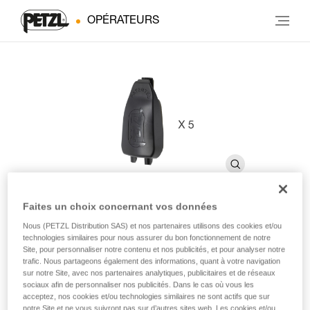
OPÉRATEURS
Faites un choix concernant vos données
Nous (PETZL Distribution SAS) et nos partenaires utilisons des cookies et/ou
Capot TRAC et TRAC PLUS
technologies similaires pour nous assurer du bon fonctionnement de notre
Site, pour personnaliser notre contenu et nos publicités, et pour analyser notre
trafic. Nous partageons également des informations, quant à votre navigation
Capot de rechange pour poulies TRAC et TRAC PLUS
sur notre Site, avec nos partenaires analytiques, publicitaires et de réseaux
sociaux afin de personnaliser nos publicités. Dans le cas où vous les
(pack de 5)
acceptez, nos cookies et/ou technologies similaires ne sont actifs que sur
notre Site et ne vous suivront pas sur d’autres sites web. Les cookies et/ou