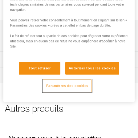
Capot de rechange pour poulies TRAC et TRAC PLUS
technologies similaires de nos partenaires vous suivront pendant toute votre
permettant de maintenir le mousqueton.
navigation.
Vous pouvez retirer votre consentement à tout moment en cliquant sur le lien «
Paramètres des cookies » prévu à cet effet en bas de page du Site.
Descriptif
Le fait de refuser tout ou partie de ces cookies peut dégrader votre expérience
Capot de maintien du mousqueton pour poulies TRAC et
utilisateur, mais en aucun cas ce refus ne vous empêchera d’accéder à notre
Spécifications techniques
Site.
TRAC PLUS.
Compatible avec les poulies TRAC (P023XA00) et TRAC
Spécifications référence(s)
Informations techniques
PLUS (P024XA00 et P24 XXB) commercialisées entre
décembre 2013 et juin 2021.
Tout refuser
Autoriser tous les cookies
Référence : P023JB00
Notice
Inspection
Conditionnement : vendu par pack de 5
Télécharger le pdf technical-notice-cover spacer and
Regroupement par cinq.
Garantie : 3 ans
screw TRAC-TRAC PLUS-TRAC GUIDE
Paramètres des cookies
FAQ
FAQ
Autres produits
Voir tous les contenus techniques