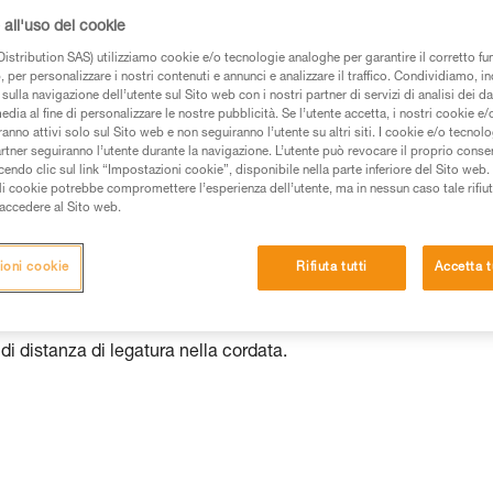
all'uso dei cookie
 dei prodotti utilizzati in questo consiglio prima di
azioni dell’istruzione tecnica per poter capire queste
istribution SAS) utilizziamo cookie e/o tecnologie analoghe per garantire il corretto f
 per personalizzare i nostri contenuti e annunci e analizzare il traffico. Condividiamo, in
sulla navigazione dell’utente sul Sito web con i nostri partner di servizi di analisi dei dat
de una formazione ed un addestramento specifico.
edia al fine di personalizzare le nostre pubblicità. Se l’utente accetta, i nostri cookie e
pacità di rifare la manovra, da soli, in piena sicurezza,
anno attivi solo sul Sito web e non seguiranno l’utente su altri siti. I cookie e/o tecnol
artner seguiranno l’utente durante la navigazione. L’utente può revocare il proprio conse
do clic sul link “Impostazioni cookie”, disponibile nella parte inferiore del Sito web. Il 
vostra attività. Ne possono esistere altre che non
ali cookie potrebbe compromettere l’esperienza dell’utente, ma in nessun caso tale rifiu
i accedere al Sito web.
ioni cookie
Rifiuta tutti
Accetta t
sto bloccati
 di distanza di legatura nella cordata.