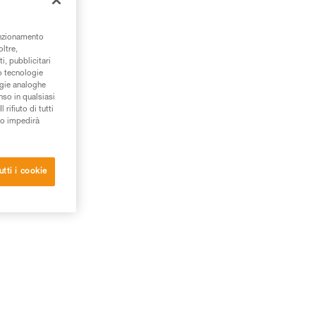
unzionamento
oltre,
i, pubblicitari
/o tecnologie
ogie analoghe
nso in qualsiasi
rifiuto di tutti
to impedirà
utti i cookie