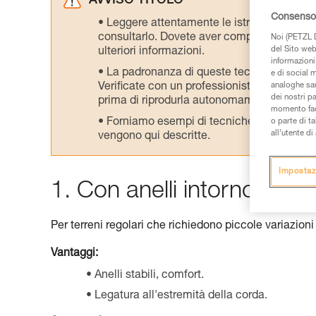
AVVISO TITOLO
Consenso 
Leggere attentamente le istruzioni tecniche
consultarlo. Dovete aver compreso le inform
Noi (PETZL D
del Sito web,
ulteriori informazioni.
informazioni 
La padronanza di queste tecniche richie
e di social m
Verificate con un professionista la vostra ca
analoghe sar
dei nostri p
prima di riprodurla autonomamente.
momento facen
Forniamo esempi di tecniche relative alla 
o parte di t
all’utente d
vengono qui descritte.
Impostaz
1. Con anelli intorno al bu
Per terreni regolari che richiedono piccole variazioni
Vantaggi:
Anelli stabili, comfort.
Legatura all'estremità della corda.