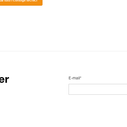
a tutti i consigli tecnici
er
E-mail*