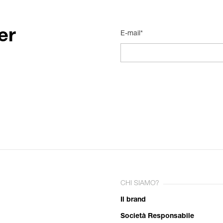
er
E-mail*
CHI SIAMO?
Il brand
Società Responsabile