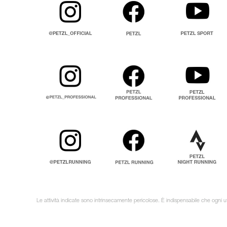
Le attività indicate sono intrinsecamente pericolose. È indispensabile che ogni ut