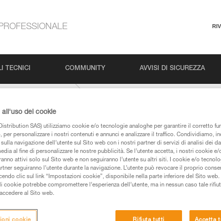
PROFESSIONALE
RI
I TECNICI
COMMUNITY
AVVISI DI SICUREZZA
MICRO-TRAXION
all'uso dei cookie
istribution SAS) utilizziamo cookie e/o tecnologie analoghe per garantire il corretto f
 per personalizzare i nostri contenuti e annunci e analizzare il traffico. Condividiamo, in
sulla navigazione dell’utente sul Sito web con i nostri partner di servizi di analisi dei dat
edia al fine di personalizzare le nostre pubblicità. Se l’utente accetta, i nostri cookie e
anno attivi solo sul Sito web e non seguiranno l’utente su altri siti. I cookie e/o tecnol
artner seguiranno l’utente durante la navigazione. L’utente può revocare il proprio conse
do clic sul link “Impostazioni cookie”, disponibile nella parte inferiore del Sito web. Il 
 dei prodotti utilizzati in questo consiglio prima di
ali cookie potrebbe compromettere l’esperienza dell’utente, ma in nessun caso tale rifiu
azioni dell’istruzione tecnica per poter capire queste
i accedere al Sito web.
de una formazione ed un addestramento specifico.
ioni cookie
Rifiuta tutti
Accetta t