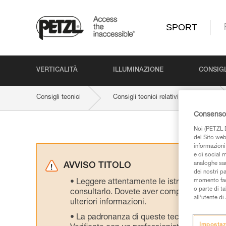
SPORT
VERTICALITÀ
ILLUMINAZIONE
CONSIGL
Consigli tecnici
Consigli tecnici relativi al prodotto
Consenso 
Noi (PETZL D
del Sito web,
informazioni 
e di social m
analoghe sar
AVVISO TITOLO
dei nostri p
momento facen
Leggere attentamente le istruzioni tecniche
o parte di t
consultarlo. Dovete aver compreso le inform
all’utente d
ulteriori informazioni.
La padronanza di queste tecniche richie
Impostaz