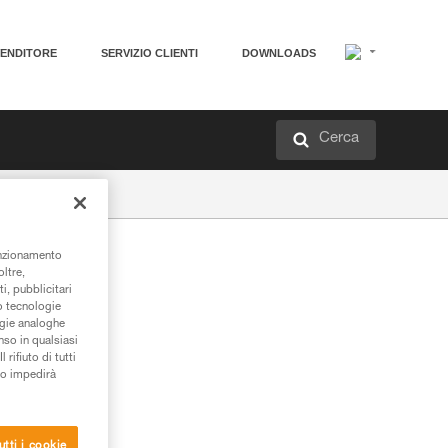
VENDITORE
SERVIZIO CLIENTI
DOWNLOADS
Cerca
unzionamento
oltre,
i, pubblicitari
/o tecnologie
ogie analoghe
nso in qualsiasi
rifiuto di tutti
to impedirà
utti i cookie