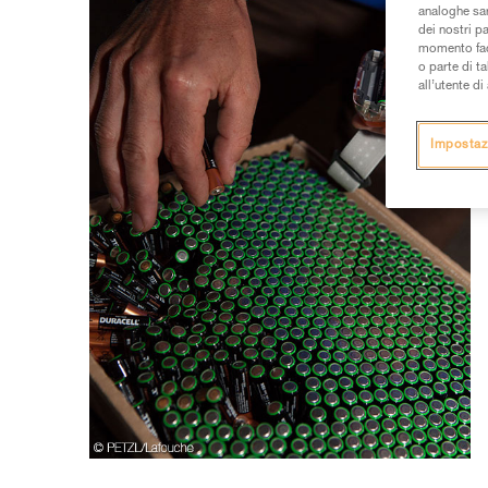
analoghe sar
dei nostri p
momento facen
o parte di t
all’utente d
Impostaz