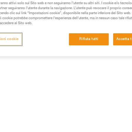
anno attivi solo sul Sito web e non seguiranno l’utente su altri siti. I cookie e/o tecnol
bene alla maggior parte dei dispositivi elettrici autonomi moder
artner seguiranno l’utente durante la navigazione. L’utente può revocare il proprio conse
do clic sul link “Impostazioni cookie”, disponibile nella parte inferiore del Sito web. Il 
Punti di forza: disponibilità, tempi di stoccaggio.
ali cookie potrebbe compromettere l’esperienza dell’utente, ma in nessun caso tale rifiu
Punti di debolezza: devono essere sostituite regolarmente in
i accedere al Sito web.
caso di utilizzo intensivo del prodotto.
ioni cookie
Rifiuta tutti
Accetta t