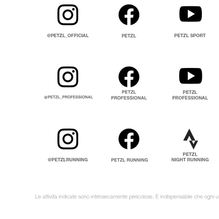
Le attività indicate sono intrinsecamente pericolose. È indispensabile che ogni ut