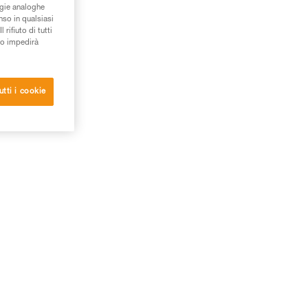
ogie analoghe
ni.
nso in qualsiasi
rifiuto di tutti
to impedirà
utti i cookie