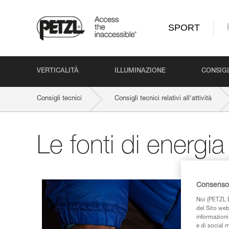
SPORT
VERTICALITÀ
ILLUMINAZIONE
CONSIGL
Consigli tecnici
Consigli tecnici relativi all'attività
Le fonti di energia 
Consenso 
Noi (PETZL D
del Sito web,
informazioni 
e di social m