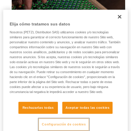
Elija cómo tratamos sus datos
Nosotros [PETZL Distribution SAS) utilizamos cookies y/o tecnologías
similares para garantizar el correcto funcionamiento de nuestro Sitio web,
personalizar nuestro contenido y anuncios, y analizar nuestro tráfico. También
compartimos información sobre su navegación en nuestro Sitio web con
nuestros socios analíticos, publicitarios y de redes sociales para personalizar
nuestros anuncios. Si los acepta, nuestras cookies y/o tecnologías similares
solo estarán activas en nuestro Sitio web y no le seguirán en otros sitios web.
Las cookies y/o tecnologías similares de nuestros socios le seguirán a través
de su navegación. Puede retirar su consentimiento en cualquier momento
haciendo clic en el enlace "Configuración de cookies", proporcionado en la
parte inferior de la página del Sitio web. Rechazar todas o parte de estas
cookies puede afectar a su experiencia de usuario, pero bajo ninguna
Pilas alcalinas
circunstancia tal negativa le impedirá acceder a nuestro Sitio web.
Rechazarlas todas
Aceptar todas las cookies
Las pilas alcalinas, hoy en día las más comunes y fáciles de
encontrar en todas partes, tienen un rendimiento
sensiblemente mejor que las pilas salinas. Además, se
Configuración de cookies
adaptan bien a la mayoría de equipos eléctricos autónomos