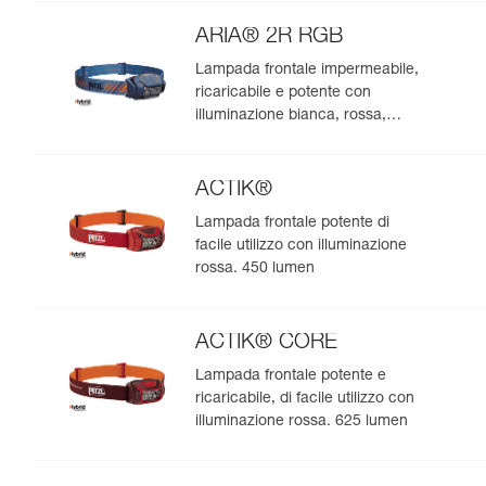
natura. 475 lumen
ARIA® 2R RGB
Lampada frontale impermeabile,
ricaricabile e potente con
illuminazione bianca, rossa,
verde e blu, ideale per
l’osservazione nella natura. 625
lumen
ACTIK®
Lampada frontale potente di
facile utilizzo con illuminazione
rossa. 450 lumen
ACTIK® CORE
Lampada frontale potente e
ricaricabile, di facile utilizzo con
illuminazione rossa. 625 lumen