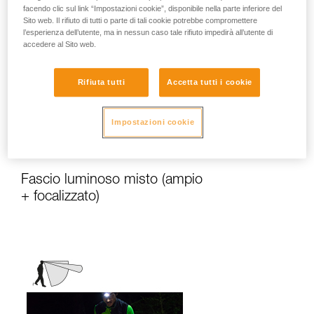
facendo clic sul link “Impostazioni cookie”, disponibile nella parte inferiore del
Sito web. Il rifiuto di tutti o parte di tali cookie potrebbe compromettere
l’esperienza dell’utente, ma in nessun caso tale rifiuto impedirà all’utente di
Diffonde una luce di prossimità omogenea
accedere al Sito web.
adatta alle attività statiche o che
richiedono pochi spostamenti rapidi.
Rifiuta tutti
Accetta tutti i cookie
Attività: viaggi, famiglia, bambini,
campeggio, bricolage, utilizzi urbani,
emergenza, lettura...
Impostazioni cookie
Fascio luminoso misto (ampio
+ focalizzato)