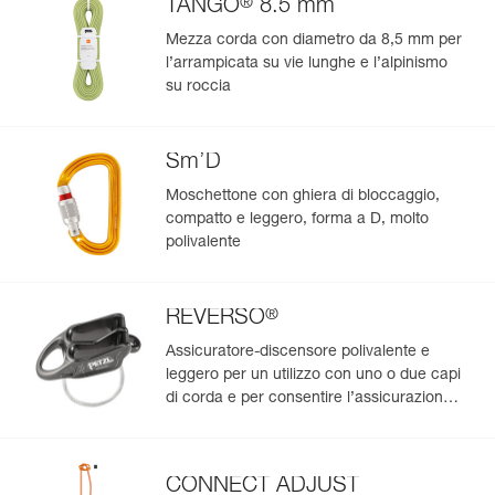
®
TANGO
8.5 mm
Codice : C035CA02
cosciali in poliestere 100 % riciclato.
Colore(i) : CORAL RED
Mezza corda con diametro da 8,5 mm per
Taglia : M
l’arrampicata su vie lunghe e l’alpinismo
Girovita : 77-84 cm
su roccia
Girocoscia : 54-64 cm
Peso : 400 g
Garanzia : 3 anni
Sm’D
Confezione : 1
Codice : C035CA03
Moschettone con ghiera di bloccaggio,
Colore(i) : CORAL RED
compatto e leggero, forma a D, molto
Taglia : L
polivalente
Girovita : 84-92 cm
Girocoscia : 56-66 cm
Peso : 420 g
®
REVERSO
Garanzia : 3 anni
Confezione : 1
Assicuratore-discensore polivalente e
leggero per un utilizzo con uno o due capi
di corda e per consentire l’assicurazione
del secondo dalla sosta
CONNECT ADJUST