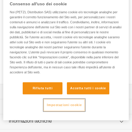
In ogni stagione, apprezzerete il suo comfort! Progettata per
Consenso all'uso dei cookie
le donne, LUNA è un’imbracatura destinata all’arrampicata
Noi (PETZL Distribution SAS) utilizziamo cookie e/o tecnologie analoghe per
in falesia, su vie lunghe e trad. Grazie ai cosciali regolabili, si
garantire il corretto funzionamento del Sito web, per personalizzare i nostri
adatta a tutte le arrampicatrici. La sua struttura, sottile e
contenuti e annunci e analizzare il traffico. Condividiamo, inoltre, informazioni
senza bordi, la rende confortevole in sospensione e in
sulla navigazione dell’utente sul Sito web con i nostri partner di servizi di analisi
azione. Con i suoi cinque portamateriali, organizzate e
dei dati, pubblicitari e di social media al fine di personalizzare le nostre
tenete tutta l’attrezzatura a portata di mano.
pubblicità. Se l’utente accetta, i nostri cookie e/o tecnologie analoghe saranno
attivi solo sul Sito web e non seguiranno l’utente su altri siti. I cookie e/o
tecnologie analoghe dei nostri partner seguiranno l’utente durante la
Avete bisogno d'aiuto per trovare l'imbragatura che fa per
navigazione. L’utente può revocare il proprio consenso in qualsiasi momento
voi?
facendo clic sul link “Impostazioni cookie”, disponibile nella parte inferiore del
Sito web. Il rifiuto di tutti o parte di tali cookie potrebbe compromettere
TROVARE L'IMBRAGATURA GIUSTA
l’esperienza dell’utente, ma in nessun caso tale rifiuto impedirà all’utente di
accedere al Sito web.
Rifiuta tutti
Accetta tutti i cookie
Descrizione
Imbracatura da donna confortevole e regolabile:
Impostazioni cookie
Specifiche tecniche
- forma della cintura, distanza cosciali-cintura e rapporto
cosciali-girovita appositamente progettati per le donne,
Materiali: poliestere, poliestere 100 % riciclato, EVA,
Informazioni tecniche
- cintura e cosciali sottili e senza bordi per un
poliuretano, polietilene ad alta densità, alluminio
posizionamento confortevole,
Libretto d'uso