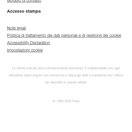
Modulo di contatto
Accesso stampa
Note legali
Politica di trattamento dei dati personali e di gestione dei cookie
Accessibility Declaration
Impostazioni cookie
Le attività indicate sono intrinsecamente pericolose. È indispensabile che ogni
utilizzatore abbia seguito una formazione e disponga delle competenze per l’utilizzo
dei dispositivi in queste attività.
© 1995-2026 Petzl