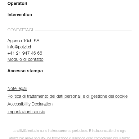
Operatori
Intervention
CONTATTACI
Agence 10ch SA
info@petzl.ch
+41 21 947 46 66
Modulo di contatto
Accesso stampa
Note legali
Politica di trattamento dei dati personali e di gestione dei cookie
Accessibility Declaration
Impostazioni cookie
Le attività indicate sono intrinsecamente pericolose. È indispensabile che ogni
utilizzatore abbia seguito una formazione e disponga delle competenze per l’utilizzo