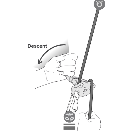
sicurezza, prima di riprodurla autonomamente.
Forniamo esempi di tecniche relative alla vostra
attività. Ne possono esistere altre che non
vengono qui descritte.