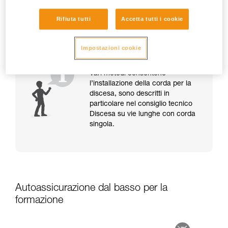
La discesa in doppia può essere realizzata su corda
dinamica EN 892 o semistatica EN 1891 con il diametro
Rifiuta tutti
Accetta tutti i cookie
compatibile indicato sul dispositivo.
Impostazioni cookie
Vari metodi consentono
l’installazione della corda per la
discesa, sono descritti in
particolare nel consiglio tecnico
Discesa su vie lunghe con corda
singola.
Autoassicurazione dal basso per la
formazione