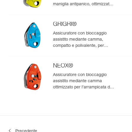
maniglia antipanico, ottimizzato
per l’arrampicata in moulinette
GRIGRI®
Assicuratore con bloccaggio
assistito mediante camma,
compatto e polivalente, per
l’arrampicata da primo e in
moulinette
NEOX®
Assicuratore con bloccaggio
assistito mediante camma
ottimizzato per l’arrampicata da
primo
Precedente