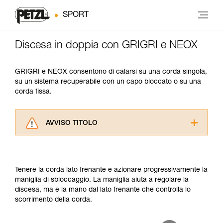
SPORT
Discesa in doppia con GRIGRI e NEOX
GRIGRI e NEOX consentono di calarsi su una corda singola,
su un sistema recuperabile con un capo bloccato o su una
corda fissa.
AVVISO TITOLO
Leggere attentamente le istruzioni tecniche dei
prodotti utilizzati in questo consiglio prima di
consultarlo. Dovete aver compreso le
Tenere la corda lato frenante e azionare progressivamente la
informazioni dell’istruzione tecnica per poter
maniglia di sbloccaggio. La maniglia aiuta a regolare la
capire queste ulteriori informazioni.
discesa, ma è la mano dal lato frenante che controlla lo
La padronanza di queste tecniche richiede una
scorrimento della corda.
formazione ed un addestramento specifico.
Verificate con un professionista la vostra
capacità di rifare la manovra, da soli, in piena