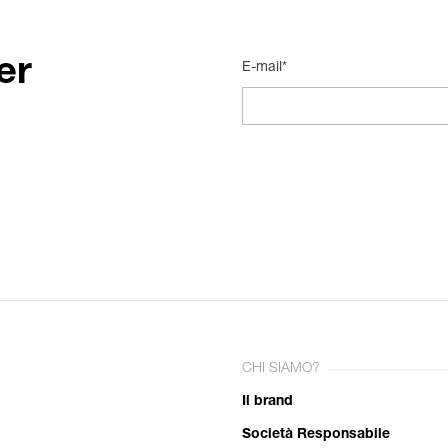
er
E-mail*
CHI SIAMO?
Il brand
Società Responsabile