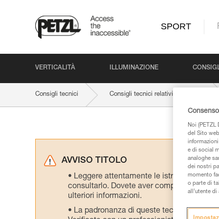
SPORT
VERTICALITÀ
ILLUMINAZIONE
CONSIGL
Consigli tecnici
Consigli tecnici relativi al prodotto
Consenso 
Noi (PETZL D
del Sito web,
informazioni 
e di social m
analoghe sar
AVVISO TITOLO
dei nostri p
momento facen
Leggere attentamente le istruzioni tecniche
o parte di t
consultarlo. Dovete aver compreso le inform
all’utente d
ulteriori informazioni.
La padronanza di queste tecniche richie
Impostaz