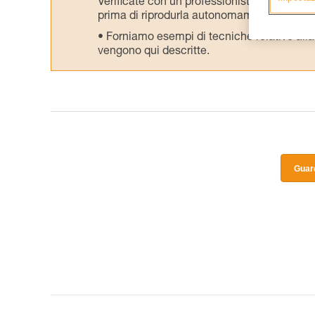
Verificate con un professionista la vostra ca
prima di riprodurla autonomamente.
Forniamo esempi di tecniche relative alla 
vengono qui descritte.
Guard