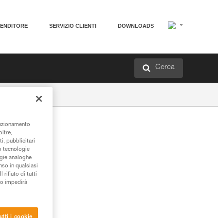
VENDITORE
SERVIZIO CLIENTI
DOWNLOADS
Cerca
unzionamento
oltre,
i, pubblicitari
/o tecnologie
ogie analoghe
nso in qualsiasi
rifiuto di tutti
to impedirà
utti i cookie