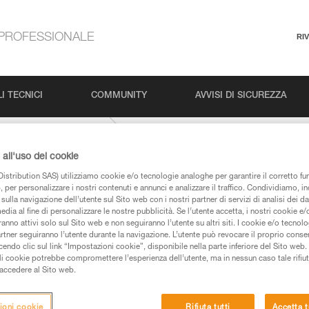
PROFESSIONALE
RI
I TECNICI
COMMUNITY
AVVISI DI SICUREZZA
MAMBO-10-1-mm
all'uso dei cookie
istribution SAS) utilizziamo cookie e/o tecnologie analoghe per garantire il corretto f
 per personalizzare i nostri contenuti e annunci e analizzare il traffico. Condividiamo, in
sulla navigazione dell’utente sul Sito web con i nostri partner di servizi di analisi dei dat
edia al fine di personalizzare le nostre pubblicità. Se l’utente accetta, i nostri cookie e
anno attivi solo sul Sito web e non seguiranno l’utente su altri siti. I cookie e/o tecnol
artner seguiranno l’utente durante la navigazione. L’utente può revocare il proprio conse
do clic sul link “Impostazioni cookie”, disponibile nella parte inferiore del Sito web. Il 
 dei prodotti utilizzati in questo consiglio prima di
ali cookie potrebbe compromettere l’esperienza dell’utente, ma in nessun caso tale rifiu
azioni dell’istruzione tecnica per poter capire queste
i accedere al Sito web.
de una formazione ed un addestramento specifico.
ioni cookie
Rifiuta tutti
Accetta t