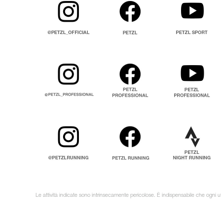
Le attività indicate sono intrinsecamente pericolose. È indispensabile che ogni ut