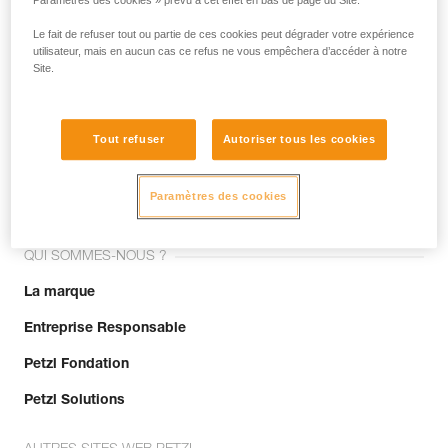
Paramètres des cookies » prévu à cet effet en bas de page du Site.
Le fait de refuser tout ou partie de ces cookies peut dégrader votre expérience
utilisateur, mais en aucun cas ce refus ne vous empêchera d’accéder à notre
Site.
Tout refuser
Autoriser tous les cookies
Rejoignez la communauté !
Paramètres des cookies
QUI SOMMES-NOUS ?
La marque
Entreprise Responsable
Petzl Fondation
Petzl Solutions