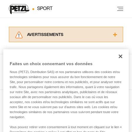
SPORT
AVERTISSEMENTS
Lisez attentivement les notices techniques des
produits utilisés dans ce conseil avant de le
consulter. Vous devez avoir compris les
informations de la notice technique pour
Faites un choix concernant vos données
pouvoir comprendre ce complément
Nous (PETZL Distribution SAS) et nos partenaires utilisons des cookies et/ou
Voir tous les conseils
d’informations.
technologies similaires pour nous assurer du bon fonctionnement de notre
Maîtriser ces techniques nécessite une
Site, pour personnaliser notre contenu et nos publicités, et pour analyser notre
formation et un entraînement spécifique. Validez
trafic. Nous partageons également des informations, quant à votre navigation
sur notre Site, avec nos partenaires analytiques, publicitaires et de réseaux
avec un professionnel votre capacité à refaire
sociaux afin de personnaliser nos publicités. Dans le cas où vous les
la manipulation, seul, en toute sécurité, avant
acceptez, nos cookies et/ou technologies similaires ne sont actifs que sur
Abonnez-vous à la newsletter
de la reproduire en autonomie.
notre Site et ne vous suivront pas sur d’autres sites web. Les cookies et/ou
Nous donnons des exemples de techniques
technologies similaires de nos partenaires vous suivront pendant toute votre
et restez connecté à notre actualité
liées à votre activité. Il peut en exister d’autres
navigation.
que nous ne décrivons pas ici.
Vous pouvez retirer votre consentement à tout moment en cliquant sur le lien «
Email *