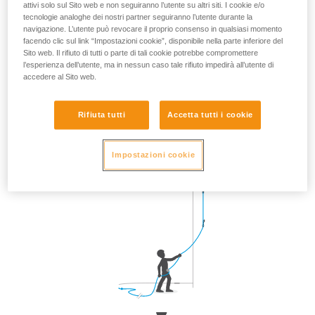
attivi solo sul Sito web e non seguiranno l’utente su altri siti. I cookie e/o
movimenti rapidi dell’arrampicatore.
tecnologie analoghe dei nostri partner seguiranno l’utente durante la
navigazione. L’utente può revocare il proprio consenso in qualsiasi momento
Avvicinarsi alla parete al momento del moschettonaggio,
facendo clic sul link “Impostazioni cookie”, disponibile nella parte inferiore del
quindi ritornare alla posizione iniziale.
Sito web. Il rifiuto di tutti o parte di tali cookie potrebbe compromettere
l’esperienza dell’utente, ma in nessun caso tale rifiuto impedirà all’utente di
accedere al Sito web.
Rifiuta tutti
Accetta tutti i cookie
Impostazioni cookie