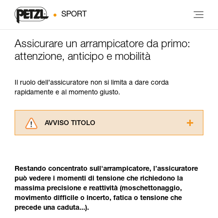
SPORT
Assicurare un arrampicatore da primo:
attenzione, anticipo e mobilità
Il ruolo dell’assicuratore non si limita a dare corda
rapidamente e al momento giusto.
AVVISO TITOLO
Leggere attentamente le istruzioni tecniche dei
prodotti utilizzati in questo consiglio prima di
consultarlo. Dovete aver compreso le
Restando concentrato sull'arrampicatore, l’assicuratore
informazioni dell’istruzione tecnica per poter
può vedere i momenti di tensione che richiedono la
capire queste ulteriori informazioni.
massima precisione e reattività (moschettonaggio,
La padronanza di queste tecniche richiede una
movimento difficile o incerto, fatica o tensione che
formazione ed un addestramento specifico.
precede una caduta...).
Verificate con un professionista la vostra