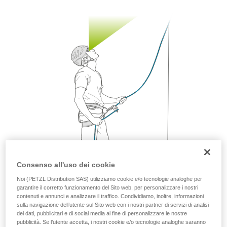
capacità di rifare la manovra, da soli, in piena
sicurezza, prima di riprodurla autonomamente.
Forniamo esempi di tecniche relative alla vostra
attività. Ne possono esistere altre che non
vengono qui descritte.
Consenso all'uso dei cookie
Noi (PETZL Distribution SAS) utilizziamo cookie e/o tecnologie analoghe per
garantire il corretto funzionamento del Sito web, per personalizzare i nostri
contenuti e annunci e analizzare il traffico. Condividiamo, inoltre, informazioni
sulla navigazione dell’utente sul Sito web con i nostri partner di servizi di analisi
dei dati, pubblicitari e di social media al fine di personalizzare le nostre
La mobilità è un ottimo metodo per accompagnare i
pubblicità. Se l’utente accetta, i nostri cookie e/o tecnologie analoghe saranno